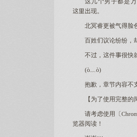
几男子是万
现。
北冥睿更被气脸
百姓议论纷纷，
不，件很快
(ò﹏ò)
抱歉，章节内容不
【为了使用完整的
请考虑使用〔Chro
览器阅读！