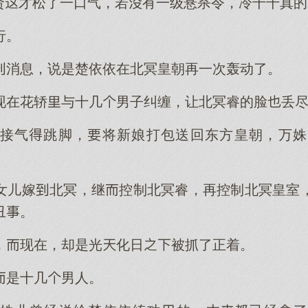
世贤才松了一口气，若有一级悬杀令，冷千千真
行。
消息，说是楚依依在北冥皇朝再一次轰动了。
现在花轿与十几男子纠缠，让北冥睿的脸丢
接气跳脚，将新娘打包送回东方皇朝，万姝
女儿嫁北冥，继控制北冥睿，再控制北冥皇室
丑。
，现在，却是光化日被抓了正着。
是十几男人。