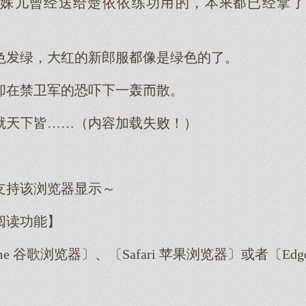
姝儿曾经送给楚依依练功的，本已经拿了
色绿，红的新郎服像是绿色的了。
却在禁卫军的恐吓一轰散。
就皆……（内容加载失败！）
支持该浏览器显示～
阅读功能】
me 谷歌浏览器〕、〔Safari 苹果浏览器〕或者〔E