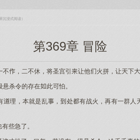
入全屏沉浸式阅读）
第369章 冒险
一不，二不休，将圣宫引让他火拼，让
级悬杀令的存在此怕。
有理，本就是乱，处有战火，再有一群人
有些急了。