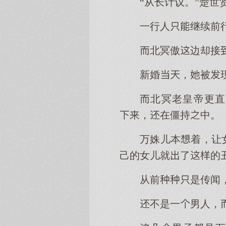
“从长计议。”楚
一行人继续前
北冥傲边却接
新婚，被
北冥老皇帝更直
，在僵持中。
万姝儿本着，让
己的女儿就了的
从前是传闻
不是一男人，