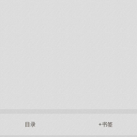
目录
+书签