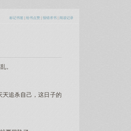
标记书签
|
给书点赞
|
报错求书
|
阅读记录
乱。
追杀己，日子的