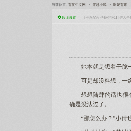
当前位置:
有度中文网
>
穿越小说
>
医妃有毒
阅读
设置
（推荐配合 快捷键[F11] 进
本就是着干脆
是却料，一
陆肆的话很
确是法了。
“那怎办？”倩