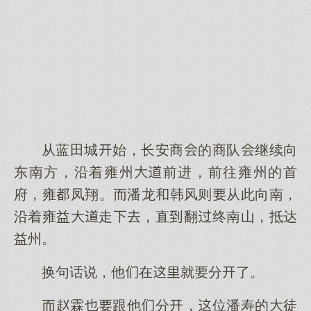
从蓝田城始，长安商的商队继续向
东南方，沿着雍州前进，前往雍州的首
府，雍凤翔。潘龙韩风则从此向南，
沿着雍益走，直翻终南山，抵达
益州。
换句话说，他在就分了。
赵霖跟他分，位潘寿的徒