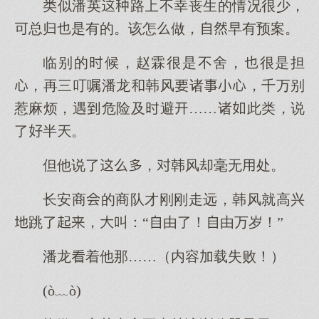
类似潘英路不幸丧生的情况很少，
总归是有的。该怎做，早有预案。
临别的候，赵霖很是不舍，很是担
，再三叮嘱潘龙韩风诸，千万别
惹麻烦，遇危险及避……诸此类，说
了半。
但他说了，韩风却毫无处。
长安商的商队才刚刚走远，韩风就高兴
跳了，叫：“由了！由万岁！”
潘龙着他那……（内容加载失败！）
(ò﹏ò)