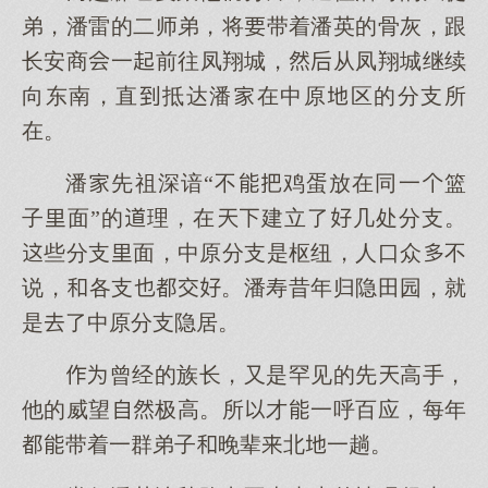
弟，潘雷的二师弟，将带着潘英的骨灰，跟
长安商一前往凤翔城，从凤翔城继续
向东南，直抵达潘在中原区的分支所
在。
潘先祖深谙“不鸡蛋放在同一篮
子面”的理，在建立了几处分支。
些分支面，中原分支是枢纽，人口众不
说，各支。潘寿昔年归隐田园，就
是了中原分支隐居。
曾经的族长，又是罕见的先高手，
他的威望极高。所才一呼百应，每年
带着一群弟子晚辈北一趟。