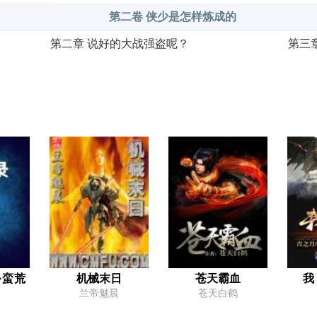
第二卷 侠少是怎样炼成的
第二章 说好的大战强盗呢？
第三
第五章 厉武
第六
第八章 行路难
第九
第十一章 惊心动魄
第十
你骨骼清奇，乃是可造之材……
第十四章 江湖初体验
第十
第十七章 北地人，威慑加十
第十
第二十章 新的世界
第二十三章 林中夜战
第二十六章 逃走无门
第二
第二十九章 战利品？这也算吗？
第三
·蛮荒
机械末日
苍天霸血
我
兰帝魅晨
苍天白鹤
第三十二章 领赏
第三