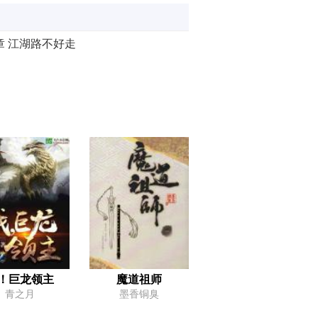
章 江湖路不好走
章 三颗人头
章 令人费解的决定
二章 真香？还是不要了吧……
五章 第一次行侠仗义
八章 世不平
第二十一章 当年我就不该看那些同人小说！
第二十四章 打不打得过，总要试试才知道
十七章 五级
十章 萨尔：莫欺少年穷！
！巨龙领主
魔道祖师
青之月
墨香铜臭
十三章 我爱读书！