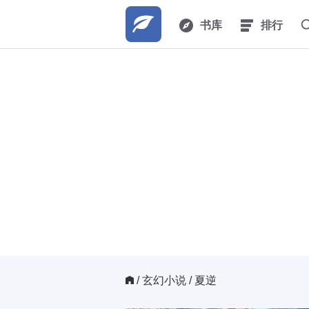
书库
排行
/ 
玄幻小说
/ 夏逆