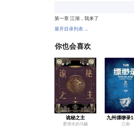
第一章 江湖，我来了
展开目录列表 ...
第四章 玉门的风景
第七章 两只菜鸟压马路
你也会喜欢
第十章 人为财死，鸟为食亡
第十三章 我看
第十六章 有钱真好
第十九章 天生的江湖人
第二十二章 新的角色面板
第二十五章 并不精彩的高手过招
第二十八章 沙洛佛克大概是真的死了
诡秘之主
九州缥缈录1
爱潜水的乌贼
江南
第三十一章 浪漫过头的大贤者