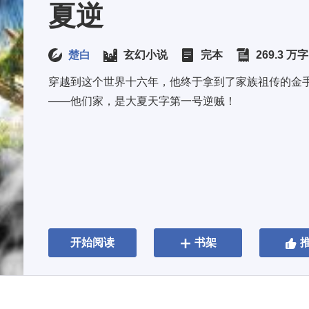
夏逆
楚白
玄幻小说
完本
269.3 万字
穿越到这个世界十六年，他终于拿到了家族祖传的金手
——他们家，是大夏天字第一号逆贼！
开始阅读
书架