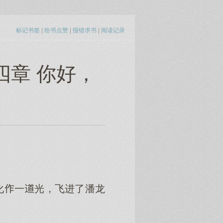
标记书签
|
给书点赞
|
报错求书
|
阅读记录
四章 你好，
化一光，飞进了潘龙