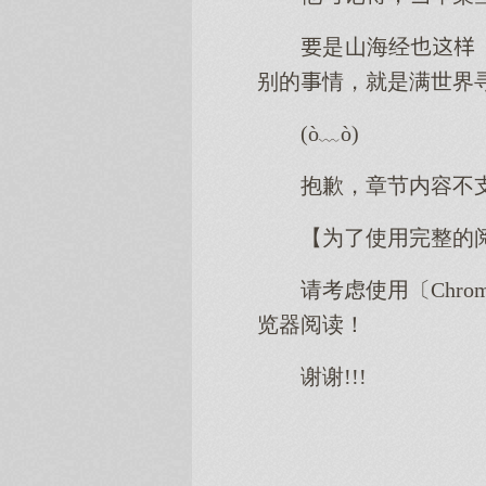
是山海经
别的情，就是满世界
(ò﹏ò)
抱歉，章节内容不
【为了使用完整的
请考虑使用〔Chro
览器阅读！
谢谢!!!