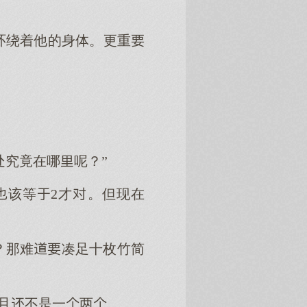
环绕着他的身体。更重
处究竟在哪呢？”
该等2才。但现在
1？那难凑足十枚竹简
且不是一两。