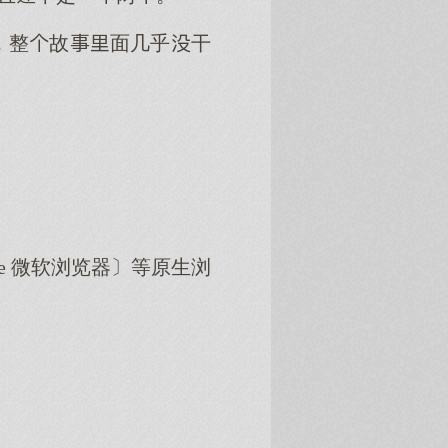
，整故面几乎干
dge 微软浏览器〕等原生浏