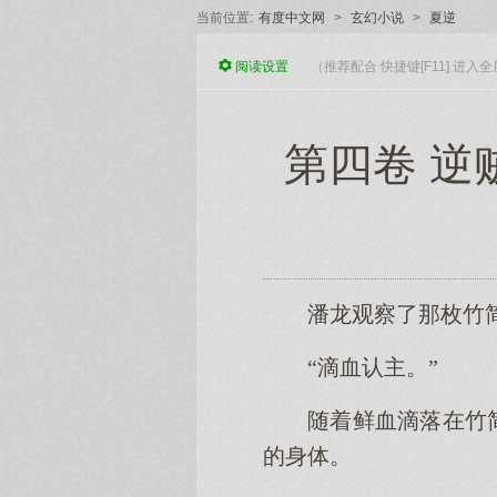
当前位置:
有度中文网
>
玄幻小说
>
夏逆
阅读
设置
（推荐配合 快捷键[F11] 进
第四卷 逆
潘龙观察了那枚竹
“滴血认主。”
随着鲜血滴落在竹
的身体。