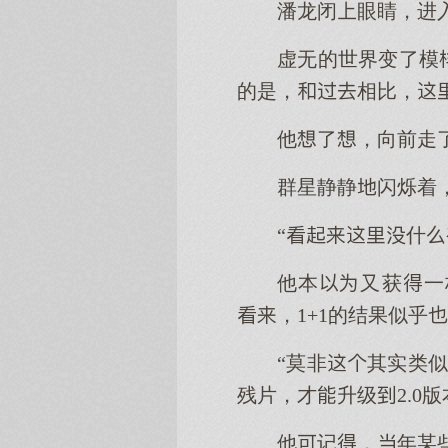
潘龙闭眼睛，进
虚无的世界变了模
的是，相比，
他了，向前走
群星静静闪烁着
“什
他本又获一
，1+1的结果似乎
“莫非其实类似
残片，才升级2.0版
他记，年某些