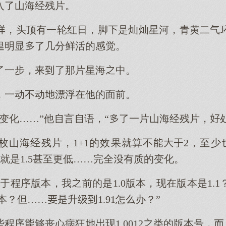
入了山海经残片。
，头顶有一轮红日，脚是灿灿星河，青黄二气
明显了几分鲜活的感觉。
了一步，了那片星海中。
，一动不动漂浮在他的面前。
变化……”他言语，“了一片山海经残片，
枚山海经残片，1+1的效果就算不2，至少
就是1.5甚至更低……完全有质的变化。
程序版本，我前的是1.0版本，现在版本是1.
本？但……是升级1.91怎办？”
程序够丧病狂现1.0012类的版本号，