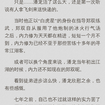
是……潘龙活了，是一次听
说有人拿飞剑送快递的。
他正“白虎星”的身份在指导郑双练
武，郑双从服了他炮制的冰火行气汤
，内力修在精进，短短一月不
，内力修已经不亚那些苦练十年的寻
常江湖客。
或者换角度说，潘龙年初江
湖的候，内力不现在的郑双呢。
徒弟进步快，潘龙欣慰余，
有些感慨。
七年前，己不就的实力罢了