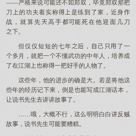
——严格说不郑双，毕竟郑双那
刀的功夫着实称是练了，近身
战，就算先高手死在他迎面几刀
。
但仅仅短短的七年，己了一
月，就一不懂武功的中年人，培养
了在江湖称一手的人物了。
些年，他的进步的确是。若是将他
些年的经历记，倒是写江湖话本，
让说书先生讲讲故了。
……哦，概不行，明明白白讲反贼
故，说书先生糟糕。