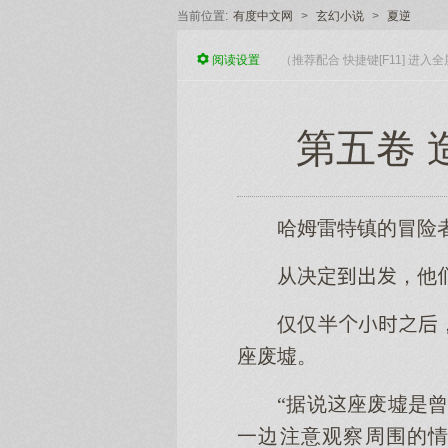
当前位置:
有度中文网
>
玄幻小说
>
夏逆
阅读
设置
（推荐配合 快捷键[F11] 进
第五卷 
哈姆雷特镇的冒险
从决定，他
仅仅半
座废墟。
“据说座废墟是
一边注意观察周围的