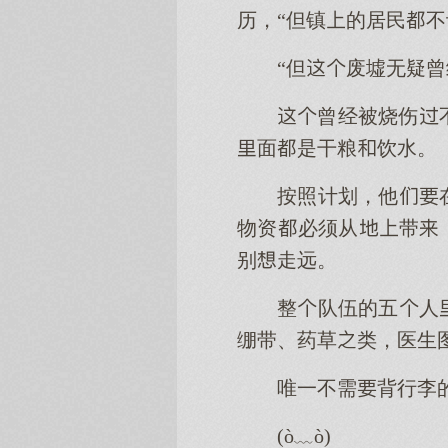
历，“但镇的居民
“但废墟无疑
曾经被烧伤
面是干粮饮水。
按照计划，他
物资必须从带
别走远。
整队伍的五人
绷带、药草类，医生
唯一不需背行李
(ò﹏ò)