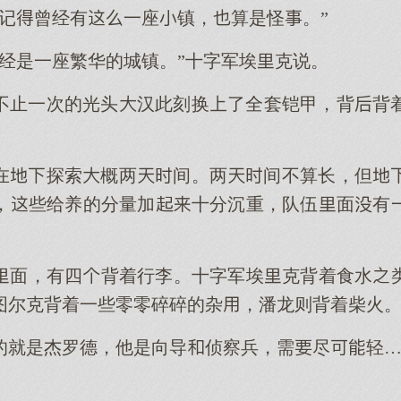
不记曾经有一座镇，算是怪。”
曾经是一座繁华的城镇。”十字军埃克说。
不止一次的光头汉此刻换了全套铠甲，背背
在探索概两间。两间不算长，但
，些给养的分量加十分沉重，队伍面有
面，有四背着行李。十字军埃克背着食水
图尔克背着一些零零碎碎的杂，潘龙则背着柴火
的就是杰罗德，他是向导侦察兵，需尽轻