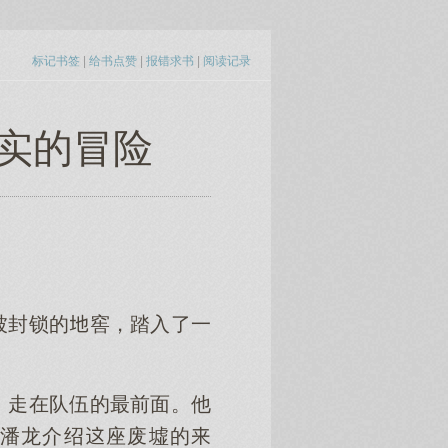
标记书签
|
给书点赞
|
报错求书
|
阅读记录
现实的冒险
。
被封锁的窖，踏入了一
，走在队伍的最前面。他
潘龙介绍座废墟的