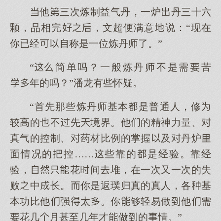
他三次炼制益气丹，一炉丹三十六
颗，品相完，文超便满意说：“现在
你已经称是一位炼丹师了。”
“简单吗？一般炼丹师不是需苦
年的吗？”潘龙有些怀疑。
“首先那些炼丹师基本是普通人，修
较高的不先境界。他的精神力量、
真气的控制、药材比例的掌握及丹炉
面情况的控……些靠的是经验。靠经
验，花间堆，在一次又一次的失
败中长。你是返璞归真的真人，各基
本功比他强太。你够轻易做他需
花几月甚至几年才做的情。”