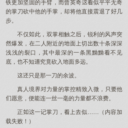
铁更加坚固的手臂，曾英奇似平平无奇
的掌刀砍中他的手掌，却将他直接震退了几
步。
不仅此，双掌相触，锐利的风声突
爆，在二人附近的面切数十条深深
浅浅的裂口，其中最深的一条黑黝黝不见
底，不知究竟砍入面远。
是那一刀的余波。
真人境界力量的掌控精致入微，他
愿意，便连一丝一毫的力量不浪费。
正一记掌刀，似……（内容加
载失败！）