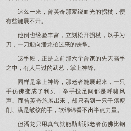
一，曾英奇那萦绕血光的拐杖，便
有些施展不。
他倒经验丰富，立刻松拐杖，手
刀，一刀迎向潘龙拍的铁掌。
手段，正是前那六曾的先高手
中，有人的武艺，掌神锋。
同是掌神锋，那老者施展，一
手仿佛变了利刃，举手投足间是呼啸风
声。曾英奇施展，却一干瘪瘦
削、满是皱纹的手，软绵绵不半点力量。
但潘龙真气就勒断那老者仿佛比钢