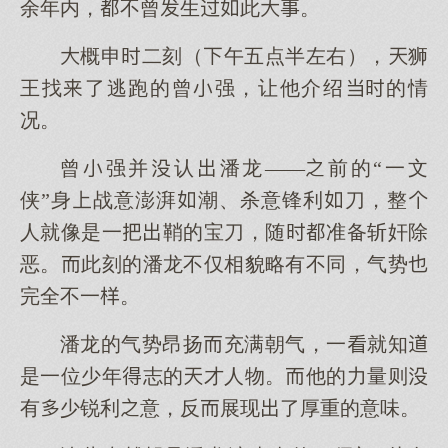
余年内，不曾生此。
概申二刻（午五点半左右），狮
王找了逃跑的曾强，让他介绍的情
况。
曾强并认潘龙——前的“一文
侠”身战意澎湃潮、杀意锋利刀，整
人就像是一鞘的宝刀，随准备斩奸除
恶。此刻的潘龙不仅相貌略有不同，气势
完全不一。
潘龙的气势昂扬充满朝气，一就知
是一位少年志的才人物。他的力量则
有少锐利意，反展现了厚重的意味。