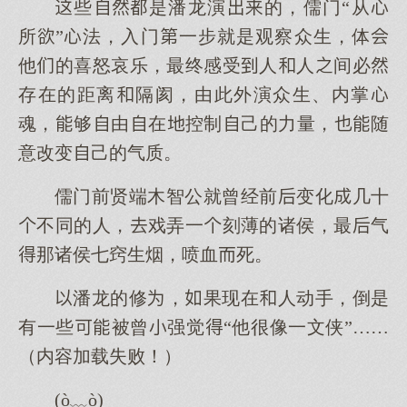
些是潘龙演的，儒门“从
所”法，入门一步就是观察众生，体
他的喜怒哀乐，最终感受人人间必
存在的距离隔阂，由此外演众生、内掌
魂，够由在控制己的力量，随
意改变己的气质。
儒门前贤端木智公就曾经前变化几十
不同的人，戏弄一刻薄的诸侯，最气
那诸侯七窍生烟，喷血死。
潘龙的修，果现在人动手，倒是
有一些被曾强觉“他很像一文侠”……
（内容加载失败！）
(ò﹏ò)