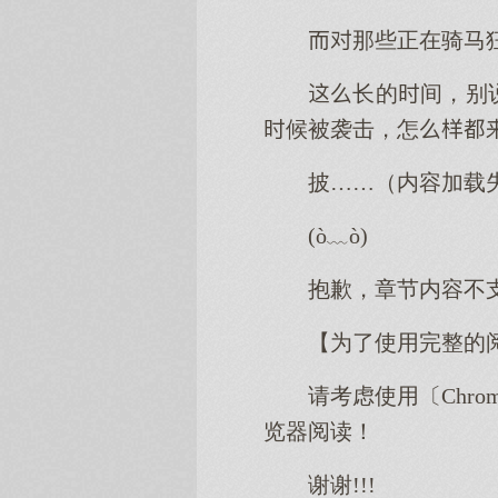
那些正在骑马
长的间，别
候被袭击，怎
披……（内容加载
(ò﹏ò)
抱歉，章节内容不
【为了使用完整的
请考虑使用〔Chro
览器阅读！
谢谢!!!