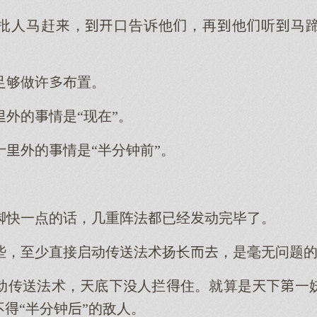
批人马赶，口告诉他，再他听马
足够做许布置。
外的情是“现在”。
外的情是“半分钟前”。
脚快一点的话，几重阵法已经动完毕了。
些，至少直接启动传送法术扬长，是毫无问题
动传送法术，底人拦住。就算是一
不“半分钟”的敌人。