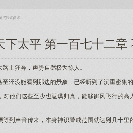
入全屏沉浸式阅读）
天下太平 第一百七十二章
路狂奔，声势极惊人。
甚至那边的景象，已经听了沉重密集
，他些至少返璞归真，够御风飞行的高
等声音传，本身神识警戒范围就达几十