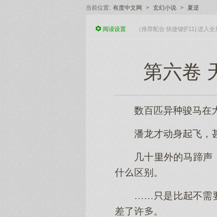
当前位置:
有度中文网
>
玄幻小说
>
夏逆
阅读
设置
（推荐配合 快捷键[F11] 进
第六卷 
数百匹异骏马在
潘龙才动身飞，
几十外的马蹄声
什区别。
……是比不需
差了许。