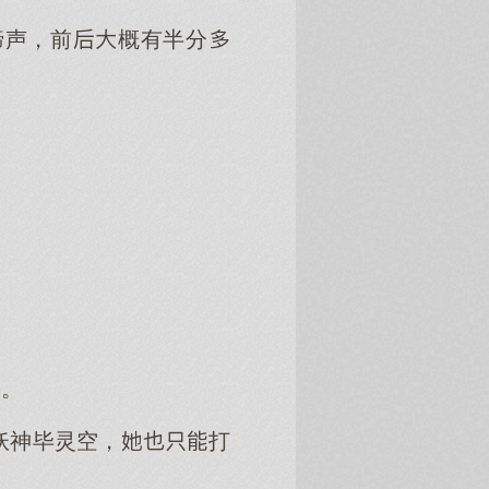
蹄声，前概有半分
的。
妖神毕灵空，打