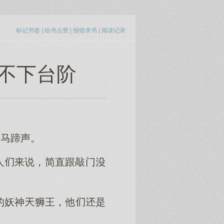
标记书签
|
给书点赞
|
报错求书
|
阅读记录
 不下台阶
的马蹄声。
人说，简直跟敲门
的妖神狮王，他是