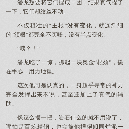
潘龙将它捏一团，结果真气捏了
一，它却纹丝不动。
不仅粗壮的“主根”有变化，就连纤细
的“须根”完全不买账，有半点变化。
“咦？！”
潘龙吃了一惊，抓一块奥金“根须”，攥
在手，力捏。
次他是认真的，一身超乎寻常的神力
完全挥不说，甚至加了真气的辅
助。
像攥一，岩石什的就不说了，
哪怕是百炼精钢，被他捏同烂泥一