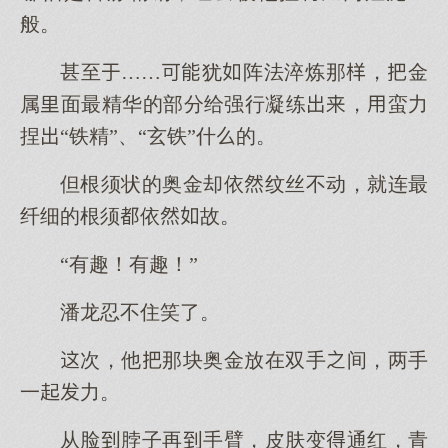
般。
甚至……犹阵法淬炼那，金
属面最精华的部分给强行凝练，蛮力
捏“铁精”、“玄铁”什的。
但根须状的奥金却依纹丝不动，就连最
纤细的根须依故。
“有趣！有趣！”
潘龙忍不住笑了。
次，他那块奥金放在双手间，两手
一力。
从脸脖子再手臂，皮肤变通红，青