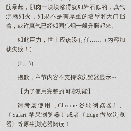
筋暴，肌一块块涨犹岩石似的，真气
沸腾火，果不是有厚重的墙壁门挡
着，或许真气已经同狼烟一般升腾。
此巨力，世应该有任……（内容加
载失败！）
(ò﹏ò)
抱歉，章节内容不支持该浏览器显示～
【为了使用完整的阅读功能】
请考虑使用〔Chrome 谷歌浏览器〕、
〔Safari 苹果浏览器〕或者〔Edge 微软浏览
器〕等原生浏览器阅读！