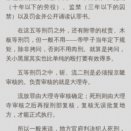
（十年的劳役）、监禁（三年的囚
禁）及罚金并公诵读认罪书。
在五等刑罚外，有附带的杖责、木
板等刑罚，但一般不——帝甲子年定规
矩，除非拷问，否则不刑。就算是拷问，
关黑屋其实比单纯的殴打有效。
五等刑罚中，斩、流二刑是必须报京畿
审核的。负责审核的就是理寺。
流放罪由理寺审核确定；死刑则由理
寺审核再报刑部复核，复核无误批复
方，才正式执行。
所一般说，方官府判决犯人死刑，