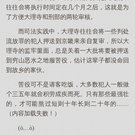
往往将执行间定在几月，就是
了方便理寺刑部的两轮审核。
司法实践中，理寺往往将一些判处
流放罪的犯人押送京畿亲复审，所
理寺的监牢面，总是关着一批将被押送
穷山恶水服苦役，估计辈子命回
故乡的伙。
苦役不是请客吃饭，数犯人一般做
三五年就积劳疾死。有那些最强壮
的，才熬短则十年长则二十年的……
（内容加载失败！）
(ò﹏ò)