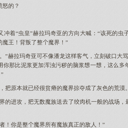
愤怒的？
又冲着“虫皇”赫拉玛奇亚的方向喊：“该死的虫
的魔王！背叛了整魔界！”
己。”赫拉玛奇亚不像潘龙客气，立刻破口骂
你那比泥浆更加浑浊污秽的脑浆一，
”
力，原本就已经很贫瘠的魔界掠夺了灰色的荒漠。
间界的进攻，无数魔族送了绞机一般的战场，
叛者！你是整魔界所有魔族真正的敌人！”