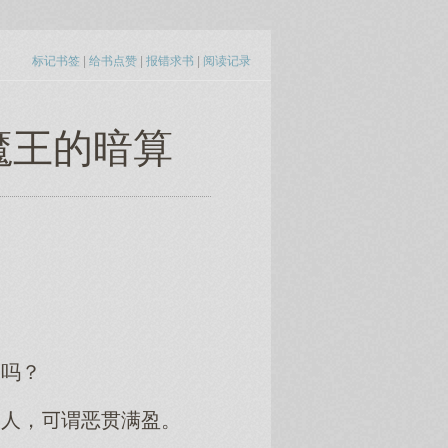
标记书签
|
给书点赞
|
报错求书
|
阅读记录
魔王的暗算
的吗？
的人，谓恶贯满盈。