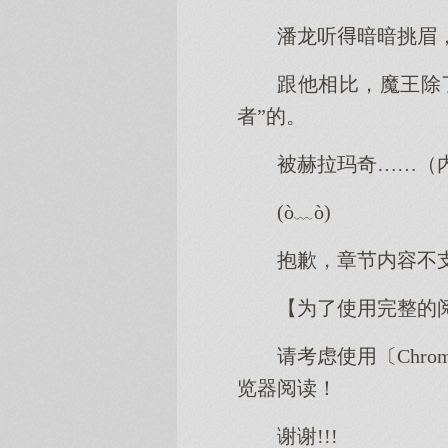
潘龙听暗暗挑眉
跟他相比，魔王除
者”的。
被赫拉玛奇……（
(ò﹏ò)
抱歉，章节内容不
【为了使用完整的
请考虑使用〔Chro
览器阅读！
谢谢!!!