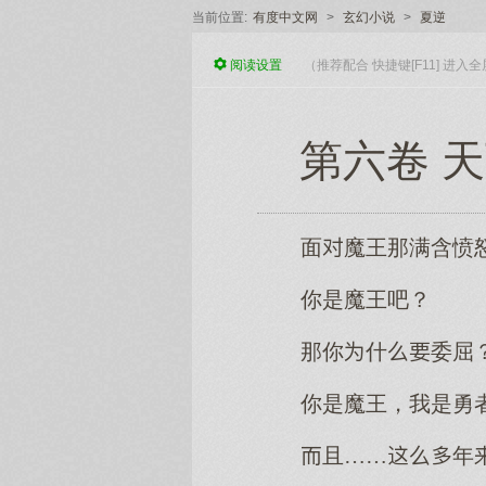
当前位置:
有度中文网
>
玄幻小说
>
夏逆
阅读
设置
（推荐配合 快捷键[F11] 进
第六卷 
面魔王那满含愤
你是魔王吧？
那你什委屈
你是魔王，我是勇
且……年