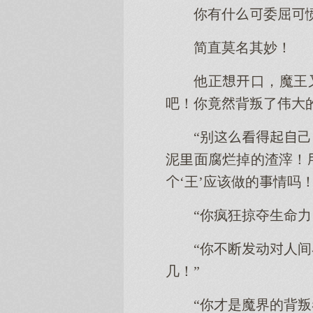
你有什委屈
简直莫名其妙！
他正口，魔王
吧！你竟背叛了伟
“别
泥面腐烂掉的渣滓！
‘王’应该做的情吗！
“你疯狂掠夺生命
“你不断动人
几！”
“你才是魔界的背