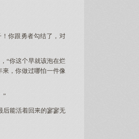
子！你跟勇者勾结了，
，“你早就该泡在烂
年，你做哪怕一件像
”
最活着回的寥寥无