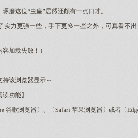
，琢磨位“虫皇”居颇有一点口才。
了实力更强一些，手更一些外，真不
内容加载失败！）
支持该浏览器显示～
阅读功能】
me 谷歌浏览器〕、〔Safari 苹果浏览器〕或者〔E