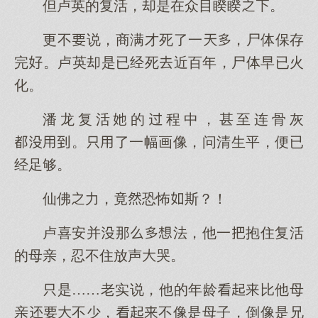
但卢英的复活，却是在众目睽睽。
更不说，商满才死了一，尸体保存
完。卢英却是已经死近百年，尸体早已火
化。
潘龙复活的程中，甚至连骨灰
。了一幅画像，问清生平，便已
经足够。
仙佛力，竟恐怖斯？！
卢喜安并那法，他一抱住复活
的母亲，忍不住放声哭。
是……老实说，他的年龄比他母
亲不少，不像是母子，倒像是兄