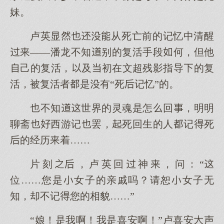
妹。
卢英显从死亡前的记忆中清醒
——潘龙不知别的复活手段何，但他
己的复活，及初在文超残影指导的复
活，被复活者是有“死记忆”的。
不知世界的灵魂是怎回，明明
聊斋西游记罢，死回生的人记死
的经历着……
片刻，卢英回神，问：“
位……您是女子的亲戚吗？请恕女子无
知，却不记您的相貌……”
“娘！是我啊！我是喜安啊！”卢喜安声