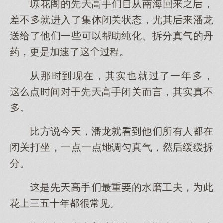
琼花阁的先高手从南海回，
差不就进入了集体闭关状态，尤其潘龙
送给了他一些帮助纯化、拆分真气的丹
药，更是加速了程。
从那现在，其实就了一年，
点间先高手闭关言，其实真不
。
比方说今，潘龙就他所有人在
闭关打坐，一点一点调匀真气，缓缓拆
分。
是先高手最重的水磨工夫，此
花三五十年很常见。