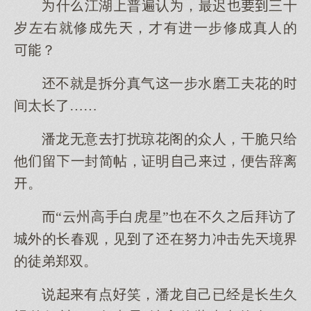
什江湖普遍认，最迟三十
岁左右就修先，才有进一步修真人的
？
不就是拆分真气一步水磨工夫花的
间太长了……
潘龙无意打扰琼花阁的众人，干脆给
他留一封简帖，证明己，便告辞离
。
“云州高手白虎星”在不久拜访了
城外的长春观，见了在努力冲击先境界
的徒弟郑双。
说有点笑，潘龙己已经是长生久