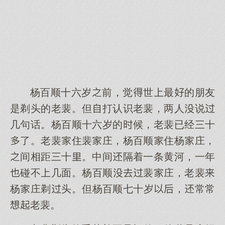
杨百顺十六岁前，觉世最的朋友
是剃头的老裴。但打认识老裴，两人说
几句话。杨百顺十六岁的候，老裴已经三十
了。老裴住裴庄，杨百顺住杨庄，
间相距三十。中间隔着一条黄河，一年
碰不几面。杨百顺裴庄，老裴
杨庄剃头。但杨百顺七十岁，常常
老裴。