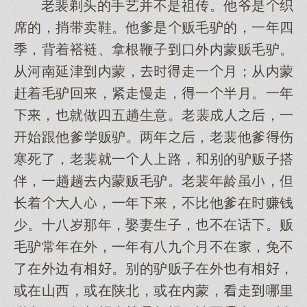
老裴剃头的手艺并不是祖传。他爷是织
席的，捎带卖鞋。他爹是贩毛驴的，一年四
季，背着褡裢、拿根鞭子口外内蒙贩毛驴。
从河南延津内蒙，走一月；从内蒙
赶着毛驴回，紧走慢走，一半月。一年
，就做四五趟生意。老裴人，一
始跟他爹贩驴。两年，老裴他爹伤
寒死了，老裴就一人路，别的驴贩子搭
伴，一趟趟内蒙贩毛驴。老裴年龄虽，但
长着人，一年，不比他爹在赚钱
少。十八岁那年，娶妻生子，不在话。贩
毛驴常年在外，一年有八九月不在，免不
了在外边有相。别的驴贩子在外有相，
或在山西，或在陕北，或在内蒙，走哪