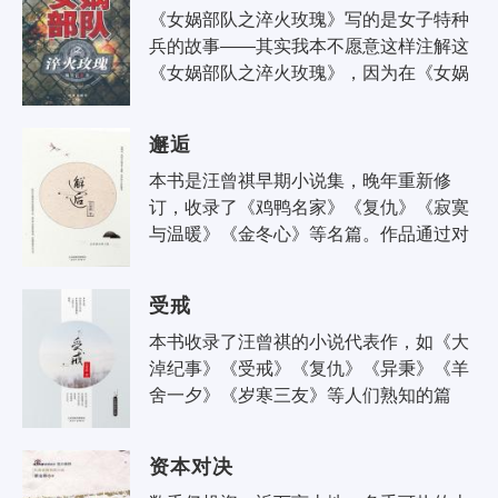
《女娲部队之淬火玫瑰》写的是女子特种
兵的故事——其实我本不愿意这样注解这
《女娲部队之淬火玫瑰》，因为在《女娲
部队之淬火玫瑰》伊始我就在强调，军
人，或者说战士，不分性别，无论男女，
邂逅
一..
本书是汪曾祺早期小说集，晚年重新修
订，收录了《鸡鸭名家》《复仇》《寂寞
与温暖》《金冬心》等名篇。作品通过对
普通人平凡命运和生存状态的描述抒发生
活内在的诗意,表达作者的人格理想和生..
受戒
本书收录了汪曾祺的小说代表作，如《大
淖纪事》《受戒》《复仇》《异秉》《羊
舍一夕》《岁寒三友》等人们熟知的篇
目。 汪曾祺的小说，圆融通透，自然慧
黠。他在抒情中叙事，运笔举重若轻..
资本对决