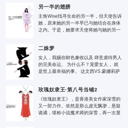
为人们制造爱情，但她却不明白爱情，..
另一半的翅膀
主角Wise找寻生命的另一半，但天使告诉
她，原来她的另一半早已与她结合在身体
之内。于是，她要求天使将她与她的另一
半“拆开”，以重新经历爱情。深雪最新灵
幻小说，将这段曲折离奇的故事娓娓道..
二姝梦
女人，我赐你财色兼收以及 肆意虐待男人
的完美命运。 为什么不？宠爱女人， 就
是世上最幸福的事。 达文西VS.蒙娜莉萨
VS.亨利八世的魔幻恋情！ 都因为爱！还
有什么比..
玫瑰奴隶王·第八号当铺2
《玫瑰奴隶王》，是香港美女作家深雪的
又一部力作。依然是那么虚无飘渺，悬疑
诡谲，堪称小说魔术师的深雪，再一次显
示出她诡异而有灵气的魔力。 这里有两间
当铺，两个老板。典当物要不要..