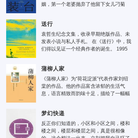
姻，第一个老婆抛弃了他留下女儿刁菊
花，第二个老婆得癌症去世了，带过来一
个女儿韩梅，第三房老婆蔡素芬漂亮温
送行
顺，..
袁哲生纪念文集，收录早期绝版作品、未
发表小说与私人手札。 在《送行》中，我
们得以见证一个经典作者的诞生。 1995
年，袁哲生出版首部作品《静止在树上的
羊》，隐约展现日后的小说..
蒲柳人家
《蒲柳人家》为“荷花淀派”代表作家刘绍
棠的作品。他的作品富含浓郁的生活气
息，语言精致而韵味十足，描绘了一幅幅
淳朴而典雅的运河乡土风俗画，热情讴歌
了人性的善良美好。
梦幻快递
反正你们知道的，小区和小区之间，楼和
楼之间，楼层和楼层之间，真是很相像