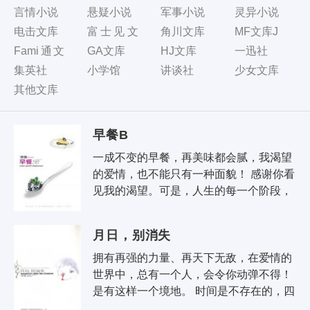
言情小说
悬疑小说
军事小说
灵异小说
电击文库
富士见文
角川文库
MF文库J
库
Fami通文
GA文库
HJ文库
一迅社
库
集英社
小学馆
讲谈社
少女文库
其他文库
早餐B
一成不变的早餐，再美味都会腻，我渴望
的爱情，也不能只有一种面貌！ 感谢你看
见我的渴望。可是，人生的每一个阶段，
都该有一份不同的早餐。不是虚荣，不是
放任。而是，我太了解自己要些..
月日，别消失
拥有再强的力量、再天下无敌，在爱情的
世界中，总有一个人，会令你动弹不得！ 
是有这样一个境地。 时间是不存在的，四
季共聚一起。 永恒的青春吊在苹果树上，