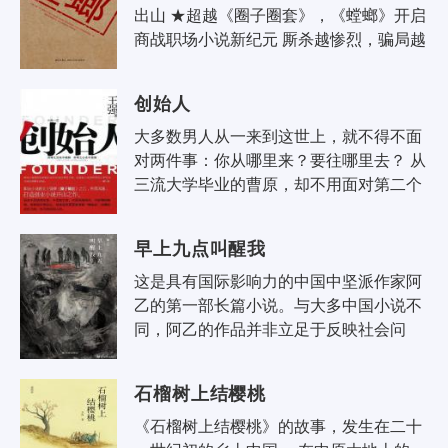
出山 ★超越《圈子圈套》，《螳螂》开启
商战职场小说新纪元 厮杀越惨烈，骗局越
阴损，诡计越歹毒，情节越异想天开，越
能招徕职场屌丝更多的兴奋..
创始人
大多数男人从一来到这世上，就不得不面
对两件事：你从哪里来？要往哪里去？ 从
三流大学毕业的曹原，却不用面对第二个
问题。他是一个天生的创业家，活力四
射、激情洋溢、上得三十三重天、..
早上九点叫醒我
这是具有国际影响力的中国中坚派作家阿
乙的第一部长篇小说。与大多中国小说不
同，阿乙的作品并非立足于反映社会问
题，而是真正意义上的写人的小说，挖掘
人心，展现人性，凝结着对小人物的体
石榴树上结樱桃
察..
《石榴树上结樱桃》的故事，发生在二十