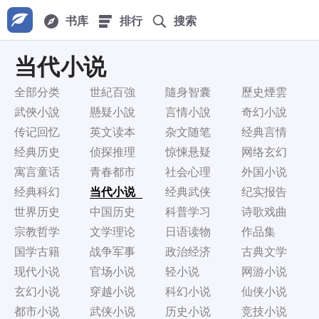
书库
排行
搜索
当代小说
全部分类
世紀百強
隨身智囊
歷史煙雲
武俠小說
懸疑小說
言情小說
奇幻小說
传记回忆
英文读本
杂文随笔
经典言情
经典历史
侦探推理
惊悚悬疑
网络玄幻
寓言童话
青春都市
社会心理
外国小说
经典科幻
当代小说
经典武侠
纪实报告
世界历史
中国历史
科普学习
诗歌戏曲
宗教哲学
文学理论
日语读物
作品集
国学古籍
战争军事
政治经济
古典文学
现代小说
官场小说
轻小说
网游小说
玄幻小说
穿越小说
科幻小说
仙侠小说
都市小说
武侠小说
历史小说
竞技小说