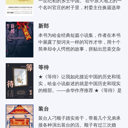
一世纪初的乡土中国。 在中原大地上的一
个名叫官庄的村子里，村委主任换届选举
即将举行，现村委主任孔繁花谋求连任。
孔繁花是溴水县惟一的女村委主..
新郎
本书为哈金经典短篇小说集，作者在本书
中展露了契诃夫一样的写作才华，用十个
简单却令人愕然的故事，拼贴出悲喜交杂
的社会图景，有趣好看，耐人寻味。书中
多篇小说曾在不同年度获得“美国年度..
等待
★《等待》让我如此接近中国的历史和现
实，哈金小说叙述的就是中国历史和现实
的根部。——余华作序推荐 ★《等待》是
一本完美无缺的小说。—— 美国“笔会/福
克纳小说奖”评委 ★全球20多种..
装台
装台人刁顺子踏实肯干，带着几个兄弟承
接各种演出装台的活。顺子有过三次婚