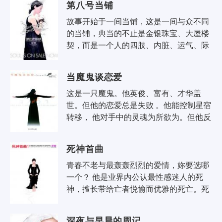
第八号当铺
故事开始于一间当铺，这是一间与众不同
的当铺，典当的不止是金银珠宝、大屋楼
契，而是一个人的四肢、内脏、运气、际
遇、快乐，以及灵魂。价值高昂，只看你
舍不舍得？有没有兴趣？ 男主角..
当魔鬼谈恋爱
这是一只魔鬼。他英俊、富有、才华盖
世。但他的恋爱总是失败 。他能控制星宿
转移， 他对手中的灵魂为所欲为。但他反
抗不了一个女人。如果，你遇上这样的一
只魔鬼，你会怎样做？我相信，你会慰..
死神首曲
青春不老与最轰轰烈烈的爱情，妳要选哪
一个？ 他是业界内公认最性感迷人的死
神，擅长带给亡者悦愉而优雅的死亡。死
神最明白，如何可以死得好。 只是，死神
有他的理想：他希望人永远..
深夜与早晨的周记