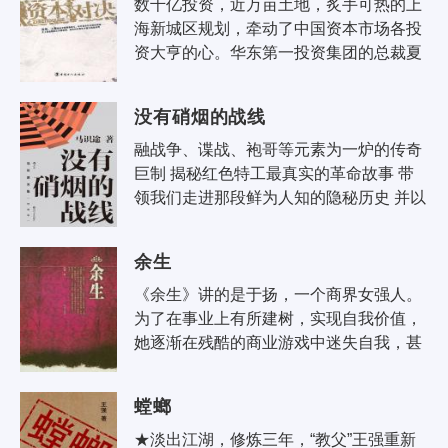
数千亿投资，近万亩土地，炙手可热的上
海新城区规划，牵动了中国资本市场各投
资大亨的心。华东第一投资集团的总裁夏
远捷足先登，拿下新城区黄金地段的全部
土地。深圳红岭集团携国际投资大鳄的..
没有硝烟的战线
融战争、谍战、袍哥等元素为一炉的传奇
巨制 揭秘红色特工最真实的革命故事 带
领我们走进那段鲜为人知的隐秘历史 并以
此纪念为崇高事业而牺牲的无名英雄 电视
剧《没有硝烟..
余生
《余生》讲的是于扬，一个商界女强人。
为了在事业上有所建树，实现自我价值，
她逐渐在残酷的商业游戏中迷失自我，甚
至为了达成目的不择手段，最终在情感上
付出了惨痛的代价。她追悔莫及，在良..
螳螂
★淡出江湖，修炼三年，“教父”王强重新