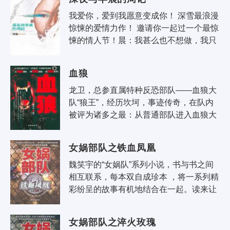
我爱你，爱到我愿意变成你！ 深雪最浪漫
惊悚的爱情力作！ 邀请你一起过一个最惊
悚的情人节！晨：我甚么也不想做，我只
想好好的去写一篇周记，以及好好的爱
你，请原谅我，我只是一名..
血狼
龙卫，总参直属特种反恐部队——血狼大
队“狼王”，经历坎坷，事迹传奇，在队内
被评为诸多之最：从普通部队进入血狼大
队用时最短的特种兵、从进入血狼大队到
博得“狼王”称号用时最短的特种兵、现役..
女娲部队之铁血凤凰
魏笑宇的“女娲队”系列小说，书与书之间
相互联系，每本双自成珍本 ，将一系列精
彩纷呈的故事有机地结合在一起。读来让
人拍案叫绝，不忍掩卷。 近几年来，魏笑
宇始终在军事题材小说领域笔..
女娲部队之淬火玫瑰