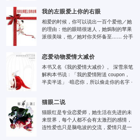
音韵曼妙如恋人的..
我的左眼爱上你的右眼
相爱的时候，你可以说出一百个爱他／她
的理由：他的眼睛很迷人，她焗制的苹果
派很美味，他／她对你关怀备至…… 分手
的时候，你也可以找着一百个不爱他／她
的理由：他的眼睛教人讨厌，她焗..
恋爱动物爱情大减价
本书又名《我的爱情大减价》。 深雪亲笔
解构本书说﹕「我的爱情附送 coupon，
半卖半送」 ·暗恋你，所以偷走你的名字 ·
火锅配料内有指头 ·吃下照片便能怀孕 ·爱
上她..
猫眼二说
猫眼红是专业恋爱师，她生活在先进的未
来世界，每个人都不会有太激烈的感情，
连性爱也只是脑电波的交流，爱情只是一
门“生意”。猫眼红虽然以恋爱师为职业，