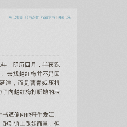
标记书签
|
给书点赞
|
报错求书
|
阅读记录
二年，历四月，半夜跑
月。找赵红梅并不是因
延津，是曹青娥压根
了向赵红梅打听的表
牛书偏向他哥牛爱江。
，跑镇跟姐商量。但