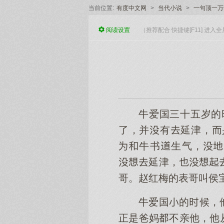
当前位置:
有度中文网
>
当代小说
>
一句顶一万
阅读
设置
（推荐配合 快捷键[F11] 进
牛爱国三十五岁的
了，并有延津，
牛书生气，
延津，
哥。赵红梅的表哥叫侯
牛爱国的候，
正是爸妈不亲他，他