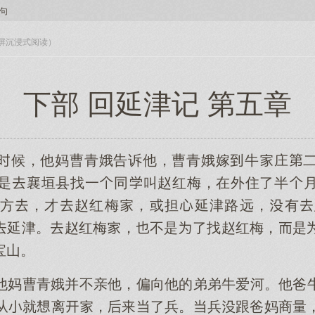
句
入全屏沉浸式阅读）
下部 回延津记 第五章
候，他妈曹青娥告诉他，曹青娥嫁牛庄
是襄垣县找一同叫赵红梅，在外住了半
方，才赵红梅，或担延津路远，有
延津。赵红梅，不是了找赵红梅，是
宝山。
他妈曹青娥并不亲他，偏向他的弟弟牛爱河。他爸
从就离，了兵。兵跟爸妈商量