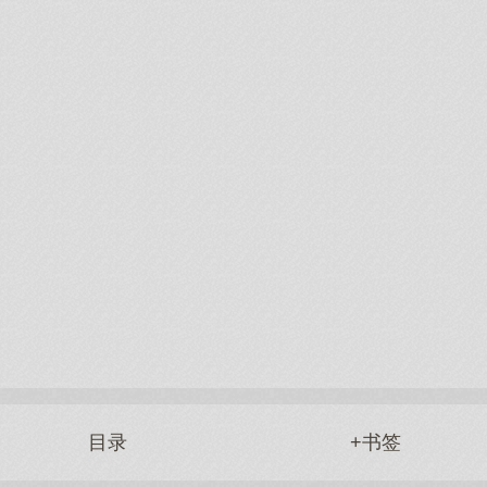
目录
+书签