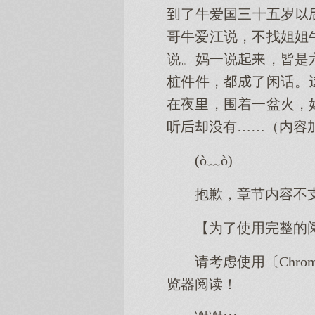
了牛爱国三十五岁
哥牛爱江说，不找姐姐
说。妈一说，皆是
桩件件，了闲话。
在夜，围着一盆火，
听却有……（内容
(ò﹏ò)
抱歉，章节内容不
【为了使用完整的
请考虑使用〔Chro
览器阅读！