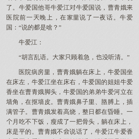
了。牛爱国他哥牛爱江牛爱国说，曹青娥
医院前一晚，在说了一夜话。牛爱
国：“说的是啥？”
牛爱江：
“胡言乱语。顾着急，听清。”
医院病房，曹青娥躺在床，牛爱国坐
在床左，牛爱江坐在床右，牛爱国的姐姐牛爱
香坐在曹青娥脚头，牛爱国的弟弟牛爱河立在
墙角，在抠墙皮。曹青娥鼻子、胳膊，插
满管子。曹青娥着高烧，整日在昏睡。一
月吃不饭，瘦了一骨头，躺在床，
床是平的。曹青娥不说话了，牛爱江牛爱香