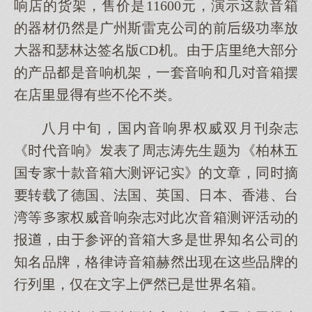
响店的货架，售价是11600元，演示款音箱
的器材仍是广州斯雷克公司的前级功率放
器瑟林达签名版CD机。由店绝部分
的产品是音响机架，一套音响几音箱摆
在店显有些不伦不类。
八月中旬，国内音响界权威双月刊杂志
《代音响》表了周志涛先生题《柏林五
国专十款音箱测评记实》的文章，同摘
转载了德国、法国、英国、日本、香港、台
湾等权威音响杂志此次音箱测评活动的
报，由参评的音箱是世界知名公司的
知名品牌，格律诗音箱赫现在些品牌的
行列，仅在文字俨已是世界名箱。