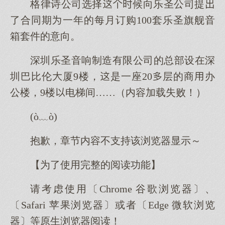
格律诗公司选择候向乐圣公司提
了合同期一年的每月订购100套乐圣旗舰音
箱套件的意向。
深圳乐圣音响制造有限公司的总部设在深
圳巴比伦厦9楼，是一座20层的商办
公楼，9楼电梯间……（内容加载失败！）
(ò﹏ò)
抱歉，章节内容不支持该浏览器显示～
【为了使用完整的阅读功能】
请考虑使用〔Chrome 谷歌浏览器〕、
〔Safari 苹果浏览器〕或者〔Edge 微软浏览
器〕等原生浏览器阅读！