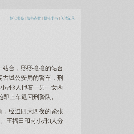
标记书签
|
给书点赞
|
报错求书
|
阅读记录
一站台，熙熙攘攘的站台
辆古城公安局的警车，刑
丹3人押着一男一女两
随即车返回刑警队。
角，经四四夜的紧张
、王福田芮丹3人分