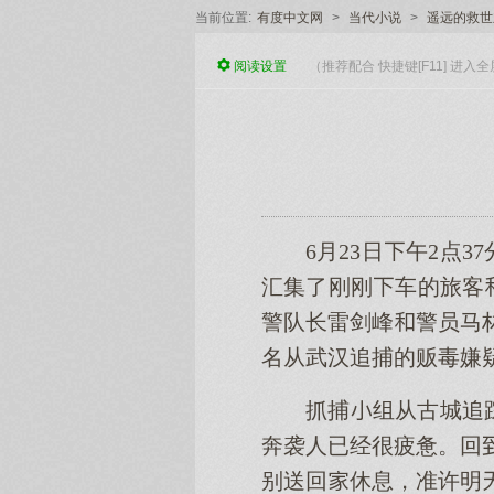
当前位置:
有度中文网
>
当代小说
>
遥远的救世
阅读
设置
（推荐配合 快捷键[F11] 进
6月23日午2点
汇集了刚刚车的旅客
警队长雷剑峰警员马
名从武汉追捕的贩毒嫌
抓捕组从古城追
奔袭人已经很疲惫。回
别送回休息，准许明