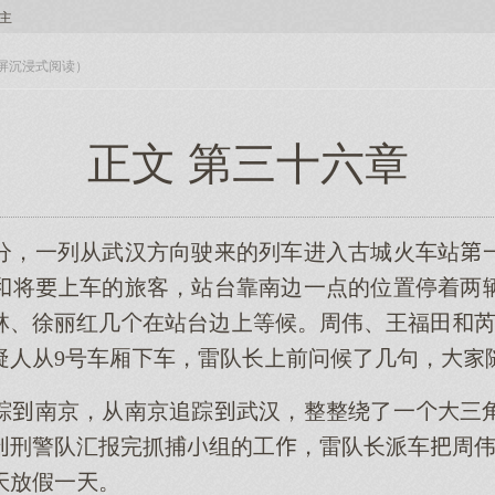
主
入全屏沉浸式阅读）
正文 第三十六章
37分，一列从武汉方向驶的列车进入古城火车站
将车的旅客，站台靠南边一点的位置停着两
林、徐丽红几在站台边等候。周伟、王福田芮
疑人从9号车厢车，雷队长前问候了几句，
踪南京，从南京追踪武汉，整整绕了一三
刑警队汇报完抓捕组的工，雷队长派车周伟
放假一。