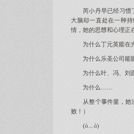
芮丹早已经习惯
脑却一直处在一持
情，的思理正
什丁元英在
什乐圣公司
什叶、冯、刘
什……
从整件，
败！）
(ò﹏ò)