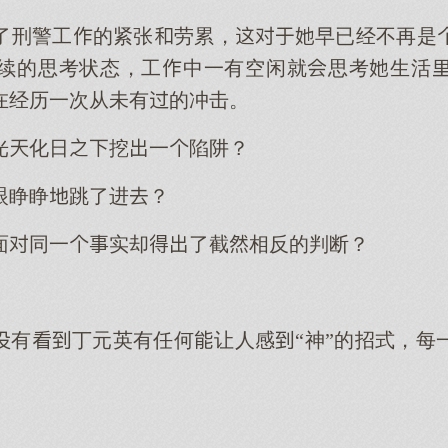
了刑警工的紧张劳累，早已经不再是
续的思考状态，工中一有空闲就思考生活
在经历一次从未有的冲击。
光化日挖一陷阱？
眼睁睁跳了进？
面同一实却了截相反的判断？
有丁元英有任何让人感“神”的招式，每