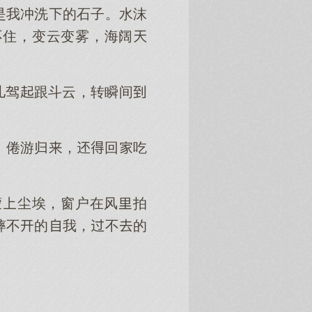
是我冲洗的石子。水沫
不住，变云变雾，海阔
儿驾跟斗云，转瞬间
，倦游归，回吃
蒙尘埃，窗户在风拍
摔不的我，不的