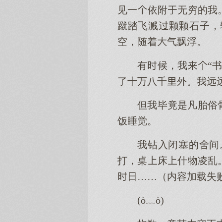
见一依附无穷的我
蹴踏飞溅颗颗石子，
空，随着气飘浮。
有候，我“
了十万八千外。我远
但我毕竟是凡胎俗
饭睡觉。
我钻入闭塞的舍间
打，桌床什物凌乱
日……（内容加载失
(ò﹏ò)