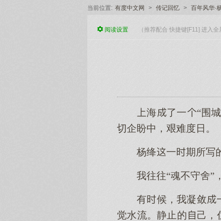
当前位置:
有度中文网
>
传记回忆
>
百年风华·
阅读
设置
（推荐配合 快捷键[F11] 进
海了一“围
切企盼中，艰难度日。
杨绛一期所写
我往往“魂不守舍
有候，我凝敛
觉水流。静止的己，