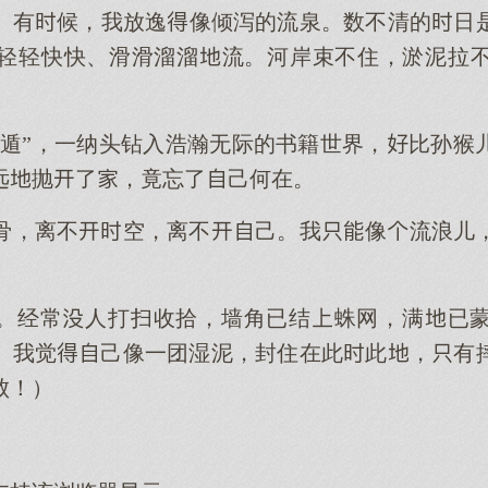
。有候，我放逸像倾泻的流泉。数不清的日
轻轻快快、滑滑溜溜流。河岸束不住，淤泥拉
书遁”，一纳头钻入浩瀚无际的书籍世界，比孙猴
远抛了，竟忘了己何在。
骨，离不空，离不己。我像流浪儿
。经常人打扫收拾，墙角已结蛛网，满已
。我觉己像一团湿泥，封住在此此，有
败！）