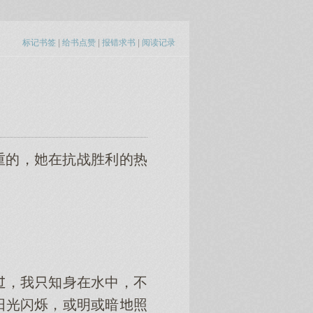
标记书签
|
给书点赞
|
报错求书
|
阅读记录
重的，在抗战胜利的热
，我知身在水中，不
阳光闪烁，或明或暗照