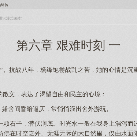
杨绛传
入全屏沉浸式阅读）
第六章 艰难时刻 一
城”。抗战八年，杨绛饱尝战乱苦，的情是沉
的散文，表达了渴望由民主的境：
”，嫌舍间昏暗逼仄，常悄悄溜舍外游玩。
一颗石子，潜伏涧底。光水一般在我身淌泻
仿佛在空外、无涯无际的，仅由水面