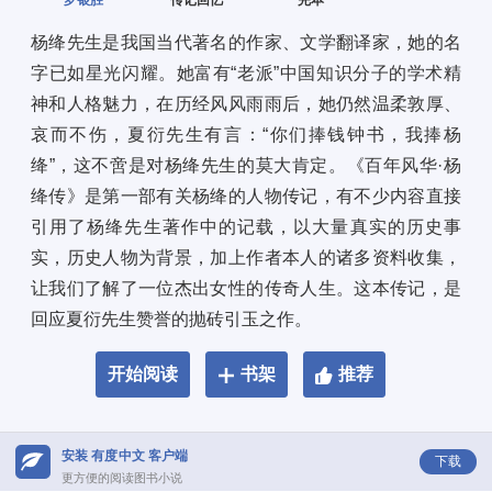
罗银胜
传记回忆
完本
杨绛先生是我国当代著名的作家、文学翻译家，她的名
字已如星光闪耀。她富有“老派”中国知识分子的学术精
神和人格魅力，在历经风风雨雨后，她仍然温柔敦厚、
哀而不伤，夏衍先生有言：“你们捧钱钟书，我捧杨
绛”，这不啻是对杨绛先生的莫大肯定。《百年风华·杨
绛传》是第一部有关杨绛的人物传记，有不少内容直接
引用了杨绛先生著作中的记载，以大量真实的历史事
实，历史人物为背景，加上作者本人的诸多资料收集，
让我们了解了一位杰出女性的传奇人生。这本传记，是
回应夏衍先生赞誉的抛砖引玉之作。
开始阅读
书架
推荐
安装 有度中文 客户端
下载
更方便的阅读图书小说