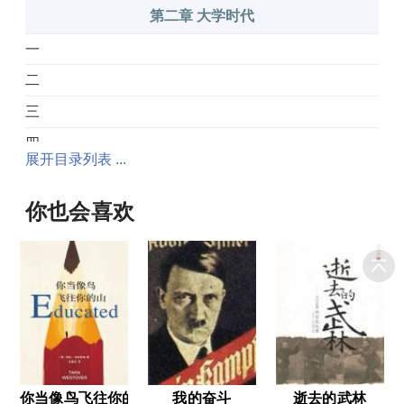
第二章 大学时代
一
二
三
四
展开目录列表 ...
第三章 负笈英法
你也会喜欢
一
二
三
四
第四章 孤岛岁月
一
你当像鸟飞往你的山
我的奋斗
逝去的武林
二