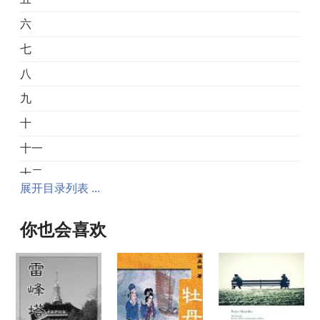
六
七
八
九
十
十一
十二
展开目录列表 ...
十三
十四
你也会喜欢
十五
十六