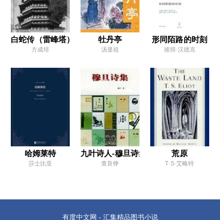
白蛇传（雷峰塔）
牡丹亭
形同陌路的时刻
方成培
汤显祖
彼得·汉德克
哈姆莱特
九叶诗人-穆旦诗集三-（晚期作品）
荒原
莎士比亚
查良铮
T·S·艾略特
有度中文网 - 汇集精品图书小说