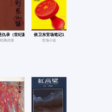
恩仇录（世纪新修版）
侯卫东官场笔记1
经典武侠
官场小说