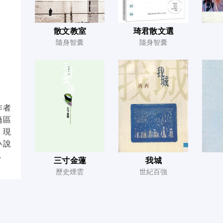
散文教室
琦君散文選
隨身智囊
隨身智囊
作者
橋區
，現
小說
.
三寸金蓮
我城
歷史煙雲
世紀百強