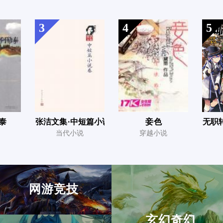
3
4
5
泰
张洁文集·中短篇小说卷
妾色
无职
当代小说
穿越小说
网游竞技
玄幻奇幻