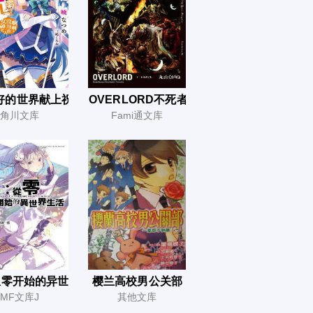
好的世界献上祝福！
OVERLORD不死者之王
角川文库
Fami通文库
都能干掉
:从零开始的异世界生活
樱兰高校男公关部
MF文库J
其他文库