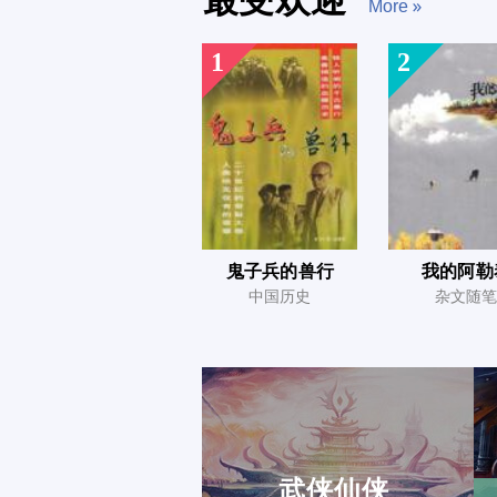
最受欢迎
More
1
2
水問
隨身智囊
鬼子兵的兽行
我的阿勒
中国历史
杂文随笔
武侠仙侠