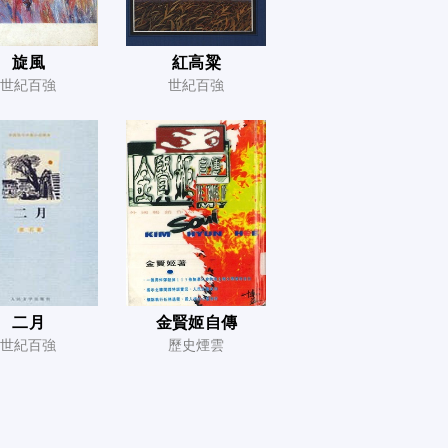
旋風
紅高粱
世紀百強
世紀百強
二月
金賢姬自傳
世紀百強
歷史煙雲