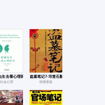
先生去看心理医生
盗墓笔记7·邛笼石影
社会心理
惊悚悬疑