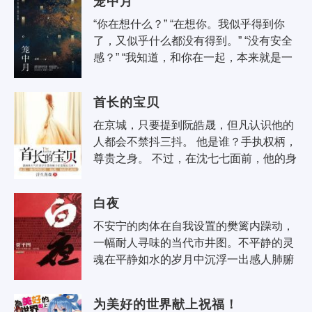
笼中月
“你在想什么？” “在想你。我似乎得到你
了，又似乎什么都没有得到。” “没有安全
感？” “我知道，和你在一起，本来就是一
件很危险的事情。” “你有这个..
首长的宝贝
在京城，只要提到阮皓晟，但凡认识他的
人都会不禁抖三抖。 他是谁？手执权柄，
尊贵之身。 不过，在沈七七面前，他的身
份，却只是疼爱她的……男人而已！ * 阮
皓晟是沈..
白夜
不安宁的肉体在自我设置的樊篱内躁动，
一幅耐人寻味的当代市井图。不平静的灵
魂在平静如水的岁月中沉浮一出感人肺腑
的人生悲喜剧。本书是贾平凹的又一部表
现当代生活的长..
为美好的世界献上祝福！