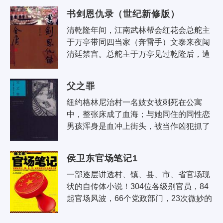
多牵强附会之说..
书剑恩仇录（世纪新修版）
清乾隆年间，江南武林帮会红花会总舵主
于万亭带同四当家（奔雷手）文泰来夜闯
清廷禁宫。总舵主于万亭见过乾隆后，遭
清兵毒手，死前立下遗命，由年轻义子陈
家洛接任总舵主..
父之罪
纽约格林尼治村一名妓女被刺死在公寓
中，整张床成了血海；与她同住的同性恋
男孩浑身是血冲上街头，被当作凶犯抓了
起来，随后在监狱自尽。 女孩的继父找到
马修·斯卡德，..
侯卫东官场笔记1
一部逐层讲透村、镇、县、市、省官场现
状的自传体小说！304位各级别官员，84
起官场风波，66个党政部门，23次微妙的
调动与升迁，交织进1个普通公务员的命
运——侯卫东的这本..