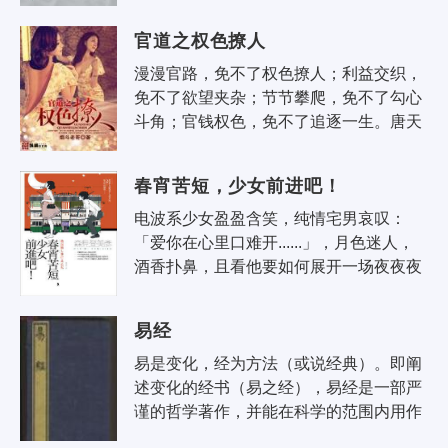
找作者单挑就是发出凄厉的惨叫或是整个
人狂笑不行更有..
官道之权色撩人
漫漫官路，免不了权色撩人；利益交织，
免不了欲望夹杂；节节攀爬，免不了勾心
斗角；官钱权色，免不了追逐一生。唐天
宇先救了省委书记的女儿，后又意外帮助
饭店女老板解决..
春宵苦短，少女前进吧！
电波系少女盈盈含笑，纯情宅男哀叹：
「爱你在心里口难开......」，月色迷人，
酒香扑鼻，且看他要如何展开一场夜夜夜
迷的求爱大作战？！ 我」对天真澜漫的黑
发学妹一见钟..
易经
易是变化，经为方法（或说经典）。即阐
述变化的经书（易之经），易经是一部严
谨的哲学著作，并能在科学的范围内用作
术数占卜。只是非常深奥难懂，才会有众