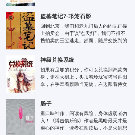
古浪凭着自己的手段和性格不仅将201班
带上了正轨，而且..
盗墓笔记7·邛笼石影
回到北京，我们和老九门后人的约见正撞
上拍卖会，由于误“点天灯”，我们不得不
携拍卖的玉玺逃走。然而，随后交换到的
消息，却令双方都大吃一惊!神秘失踪的考
古队，闷油瓶..
神级兑换系统
如果有足够的积分，你可以兑换到鸿蒙肉
身，走在大街上，头顶着玲珑宝塔当遮阳
伞，右手牵着麒麟当宠物，左边跟着侍女
叫嫦娥，脚踏十二品莲台当坐骑，身后跟
一群盘古穿着西..
肠子
重口味神作，阅读有风险，身体虚弱者勿
入！《搏击俱乐部》作者最黑暗最天才最
虐心的神作。读者在阅读后，不是火到想