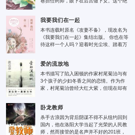
巷担任药师，眼下在后宫做下女。这个绝
对称不上美女的姑娘很懂分寸，只是静待
期满离宫。她有..
我要我们在一起
本书连载时原名《攻妻不备》，现改名为
《我要我们在一起》集结出版。 你也在等
待这样一个人吗？迎着时光尘埃、踏着万
顷波涛、掠过旖旎风景，只为等待他到
来，不论早到亦..
爱的流放地
本书描写了陷入困顿的作家村尾菊治与有
3个孩子的少妇冬香之间的恋情。作为作
家，村尾菊治曾经大红大紫，但现在却有
些“过气”，他一直为自己该如何走出困境
而苦恼。而冬香..
卧龙教师
杀手古浪因为背后阴谋不得不从纽约回到
国内，他在洛阳大学当起了光荣的人民教
师，然而接管的是名声并不好的201班，