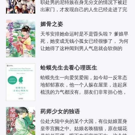
职处男的尼特族在身无分文的情况下被赶
出家门，才发现自己的人生已经走进了完
全的绝路。 才刚刚感到后悔，他就被卡车
媚骨之姿
撞上，简简..
天爷安排她命运时是不是昏头啦？ 爹娘早
死，她变成无钱小孤女已经很惨了， 为何
让她得了这种闻到男人气息就会软倒的
「软骨病」， 出身风尘的姨娘还评断这叫
天生媚骨，..
蛤蟆先生去看心理医生
蛤蟆先生一向爱笑爱闹，如今却一反常态
地郁郁寡欢，他一个人躲在屋里，连起床
梳洗的力气都没有。朋友们非常担心他，
建议他去做心理咨询。在10次心理咨询
中，蛤蟆在咨询师..
药师少女的独语
位处大陆中央的某个大国，有位姑娘置身
皇帝宫阙之中。姑娘名唤猫猫，原在烟花