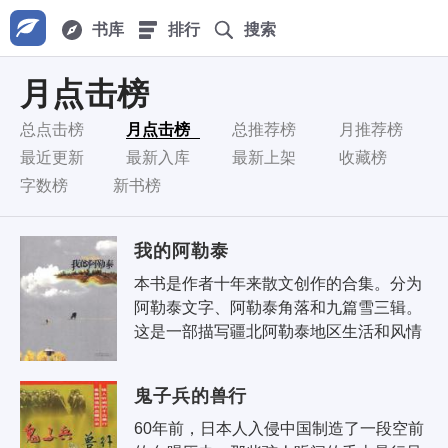
书库
排行
搜索
月点击榜
总点击榜
月点击榜
总推荐榜
月推荐榜
最近更新
最新入库
最新上架
收藏榜
字数榜
新书榜
我的阿勒泰
本书是作者十年来散文创作的合集。分为
阿勒泰文字、阿勒泰角落和九篇雪三辑。
这是一部描写疆北阿勒泰地区生活和风情
的原生态散文集。充满生机活泼、新鲜动
人的元素。记录..
鬼子兵的兽行
60年前，日本人入侵中国制造了一段空前