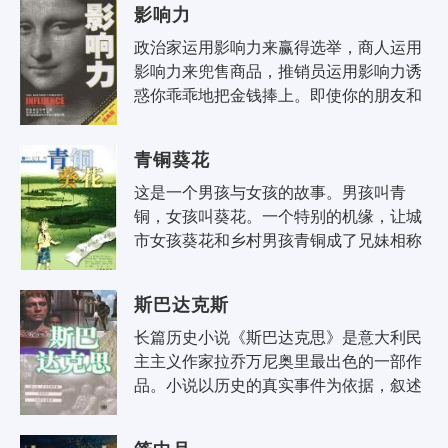
影响力
政治家运用影响力来赢得选举，商人运用
影响力来兜售商品，推销员运用影响力诱
惑你乖乖地把金钱捧上。即使你的朋友和
家人，不知不觉之间，也会把影响力用到
你的身上。但到..
青铜葵花
这是一个男孩与女孩的故事。男孩叫青
铜，女孩叫葵花。一个特别的机缘，让城
市女孩葵花和乡村男孩青铜成了兄妹相称
的朋友，他们一起生活、一起长大。12岁
那年，命运又将女..
斯巴达克斯
长篇历史小说《斯巴达克思》是意大利民
主主义作家拉乔万尼奥里最出色的一部作
品。小说以历史的真实事件为依据，叙述
公元前73年罗马爆发的最大一次奴隶起
义。奴隶起义军在..