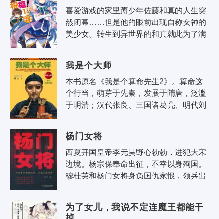
喜爱游戏的家里蹲少年佐藤和真的人生突
然闭幕……但是他的眼前出现自称女神的
美少女。转生到异世界的和真就此为了满
足食衣住而努力工作！原本只想安稳度日
的和真，却因为带..
我是个大师
本书原名《我是个算命先生2》。算命这
个行当，萌芽于先秦，发展于隋唐，泛滥
于明清；汉代张良、三国诸葛亮、明代刘
伯温，不同时期的代表人物，都在手相、
面相、八字、八..
杨门女将
西夏开国皇帝李元昊野心勃勃，进犯大宋
边境。杨宗保奉命出征，不幸以身殉国。
穆桂英和杨门女将身负国仇家恨，领兵出
征。在战场上，她们遇到了一个劲敌，心
狠手辣、精通兵..
为了女儿，我说不定连魔王都能干
掉