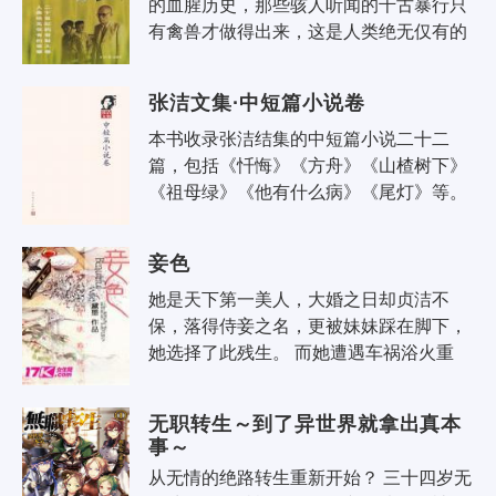
的血腥历史，那些骇人听闻的千古暴行只
有禽兽才做得出来，这是人类绝无仅有的
罪孽，是每一个中国人不可忘却的奇耻大
辱。本书共分为..
张洁文集·中短篇小说卷
本书收录张洁结集的中短篇小说二十二
篇，包括《忏悔》《方舟》《山楂树下》
《祖母绿》《他有什么病》《尾灯》等。 
这些小说以“人”和“爱”为主题的创作，不仅
能真切感..
妾色
她是天下第一美人，大婚之日却贞洁不
保，落得侍妾之名，更被妹妹踩在脚下，
她选择了此残生。 而她遭遇车祸浴火重
生，拥有绝美容颜，却要承受无尽的痛
苦。 究竟是缘还是..
无职转生～到了异世界就拿出真本
事～
从无情的绝路转生重新开始？ 三十四岁无