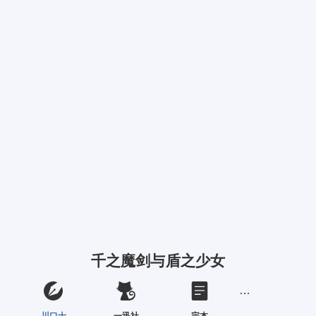
千之魔剑与盾之少女