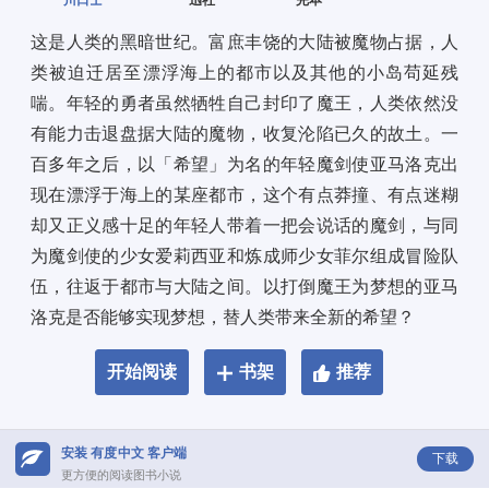
川口士
一迅社
完本
这是人类的黑暗世纪。富庶丰饶的大陆被魔物占据，人
类被迫迁居至漂浮海上的都市以及其他的小岛苟延残
喘。年轻的勇者虽然牺牲自己封印了魔王，人类依然没
有能力击退盘据大陆的魔物，收复沦陷已久的故土。一
百多年之后，以「希望」为名的年轻魔剑使亚马洛克出
现在漂浮于海上的某座都市，这个有点莽撞、有点迷糊
却又正义感十足的年轻人带着一把会说话的魔剑，与同
为魔剑使的少女爱莉西亚和炼成师少女菲尔组成冒险队
伍，往返于都市与大陆之间。以打倒魔王为梦想的亚马
洛克是否能够实现梦想，替人类带来全新的希望？
开始阅读
书架
推荐
安装 有度中文 客户端
下载
更方便的阅读图书小说