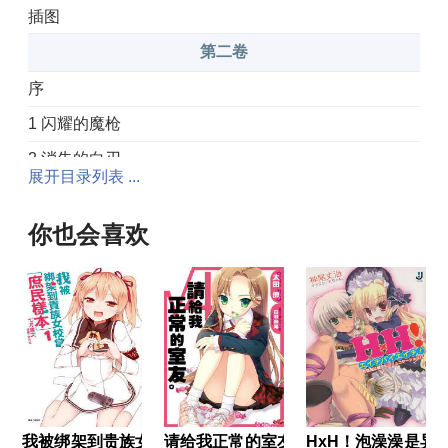
插图
第二卷
序
1 闪耀的魔枪
2 消失的白刃
展开目录列表 ...
3 耸立的高塔
4 微笑的妖精
你也会喜欢
5 破敌之盾
结
后记
插图
第三卷
序章
我被绑架到贵族女校当「庶民样本」
请给我正常的室友
HxH！泡澡澡是异