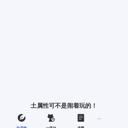
土属性可不是闹着玩的！