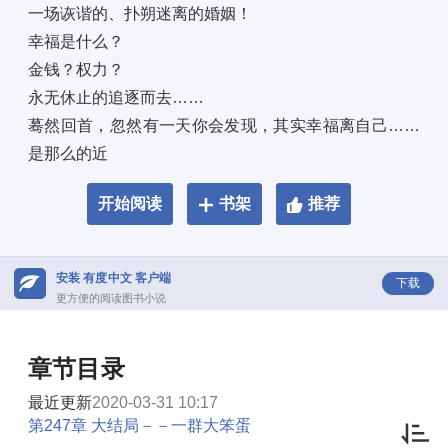
一场诙谐的、扑朔迷离的婚姻！ 
幸福是什么？ 
金钱？权力？ 
永无休止的追逐而去…… 
蓦然回首，忽然有一天你会发现，其实幸福离自己……
是那么的近
开始阅读
书架
推荐
安装 有度中文 客户端
下载
更方便的阅读图书小说
章节目录
最近更新
2020-03-31 10:17
第247章 大结局－－一群大笨蛋