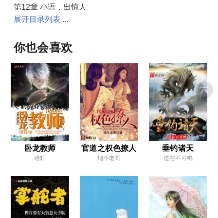
第12章 小语，出惊人
展开目录列表 ...
第13章 收了个闷葫芦徒弟
第14章 丈母娘驾到
你也会喜欢
第15章 丈母娘……怒了
第16章 对不起，我是唯物主义者
第17章 我可是有老婆的人
第18章 小财迷
第19章 师娘
第20章 倒霉丫头
卧龙教师
官道之权色撩人
垂钓诸天
瑾轩
烟斗老哥
道在不可鸣
第21章 都是自己人
第22章 离婚风波
第23章 我们离婚吧
第24章 我是一个粉刷匠