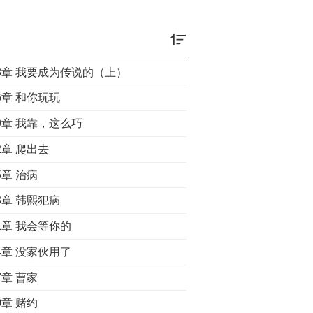
03章 我要成为传说的（上）
6章 和你玩玩
9章 我靠，这么巧
2章 爬出去
5章 治病
8章 韩熙犯病
1章 我会等你的
4章 没家伙用了
7章 曹家
0章 赌约