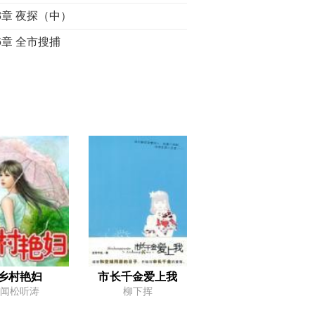
3章 夜探（中）
6章 全市搜捕
9章 找来了
2章 铲除曹家
5章 莫邪的变化
8章 开始行动
1章 曹老狗，该你了
4章 惊鸿一瞥
7章 芳心暗许
0章 他已经来了
3章 韩熙离开
乡村艳妇
市长千金爱上我
闻松听涛
柳下挥
6章 意外之喜