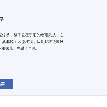
万字
医传承，翻手云覆手雨的绝顶武技，在
，莫邪说：风流枉我，从此我将绝世风
花姐妹花，先采了再说。
推荐