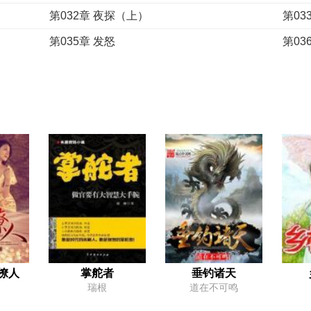
第032章 夜探（上）
第03
第035章 发怒
第03
第038章 爷爷来电
第03
第041章 杀父之仇
第04
第044章 邪
第04
第047章 各自备战
第04
第050章 强悍的莫邪
第05
第053章 可悲的曹家
第05
第056章 再见计妍妍
第05
第059章 秘闻
第06
第062章 赵家
第06
撩人
掌舵者
垂钓诸天
瑞根
道在不可鸣
第065章 你认识我？
第06