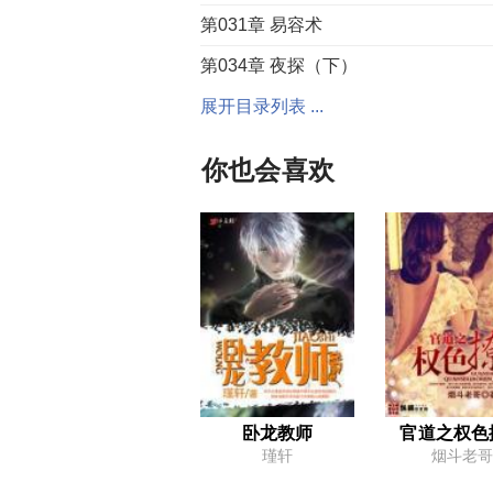
第031章 易容术
第034章 夜探（下）
第037章 全市轰动
展开目录列表 ...
第040章 你敢动，你就死
你也会喜欢
第043章 邪王
第046章 吴刚到访
第049章 无用的消息
第052章 疯狂的莫邪
第055章 隐患消除
第058章 巧遇
第061章 相认
卧龙教师
官道之权色
瑾轩
烟斗老哥
第064章 如烟求救