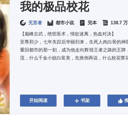
我的极品校花
无言者
都市小说
完本
138.7 
【巅峰古武，绝世医术，情欲迷离，热血对决】 
至尊邪少，七年失踪后华丽归来，生死人肉白骨的神
重回都市的那一刻，成为他走向辉煌王者之路的王牌
流，什么千金小姐白富美，先推倒再说，什么校花警
开始阅读
书架