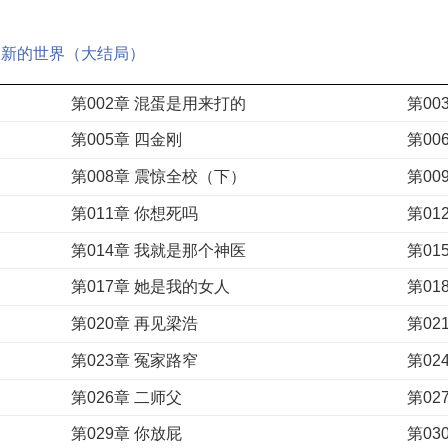
章 新的世界（大结局）
第002章 混蛋是用来打的
第0
第005章 四金刚
第00
第008章 震惊全校（下）
第00
第011章 你想死吗
第01
第014章 我就是那个神医
第01
第017章 她是我的女人
第01
第020章 再见梁浩
第02
第023章 冤家路窄
第02
第026章 二师父
第02
第029章 你放屁
第03