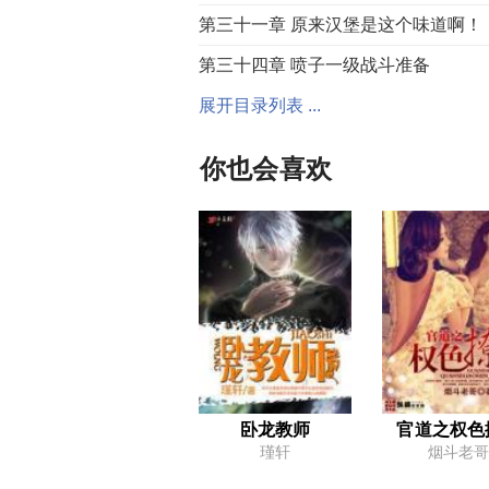
第三十一章 原来汉堡是这个味道啊！
第三十四章 喷子一级战斗准备
第三十七章 如果真能拿到一番……
展开目录列表 ...
第四十章 表面好人
你也会喜欢
第四十三章 也算是神剧了
第四十六章 先买台打字机怎么样？
第四十九章 人不要脸则天下无敌
第五十二章 可以续约了
第五十五章 第一桶金
第五十八章 新的一天，新的征程
第六十一章 绝不后退一步
卧龙教师
官道之权色
瑾轩
烟斗老哥
第六十四章 你别坏我名声