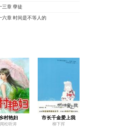
十三章 孽徒
十六章 时间是不等人的
十九章 是黑粉吗？
十二章 能找到问题在哪吗？
十五章 这剧是怎么上去的？
十八章 你必须做个有良心的男人
十一章 冬季黑马
十四章 你不走，为师来走！
十七章 师父，请喝茶
十章 真是狗一样的玩意儿！
十三章 我是有职业道德的
乡村艳妇
市长千金爱上我
闻松听涛
柳下挥
十六章 会谈邀请