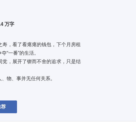
.4 万字
之寿，看了看瘪瘪的钱包，下个月房租
“一番”的生活。 
同党，展开了锲而不舍的追求，只是结
人、物、事并无任何关系。
推荐