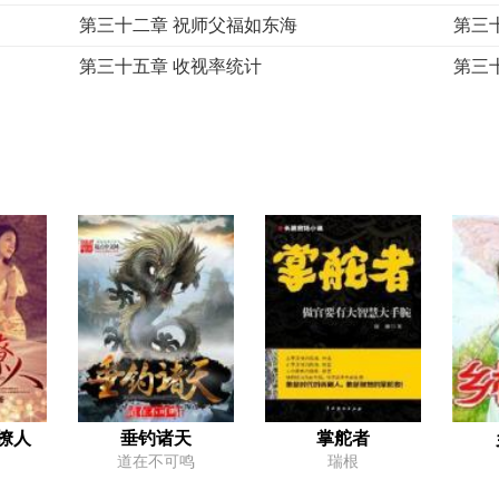
第三十二章 祝师父福如东海
第三
第三十五章 收视率统计
第三
第三十八章 倒霉孩子
第三
第四十一章 是条有才华的色狼
第四
第四十四章 自助者天助
第四
第四十七章 上头条了
第四
第五十章 该用大炮枪毙
第五
第五十三章 绝对一番
第五
第五十六章 关机仪式
第五
第五十九章 停职
第六
第六十二章 摘桃子？想屁吃！
第六
撩人
垂钓诸天
掌舵者
道在不可鸣
瑞根
第六十五章 这次总该是挖角的人了吧？
第六