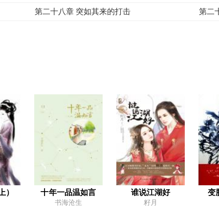
第二十八章 突如其来的打击
第二
下部
第二章 与少年杀手的相逢
第三
第五章 教母玛德琳娜
第六
第八章 艾玛的杀手锏
第九
第十一章 走不到尽头的路
第十
第十四章 留不住的人
第十
第十七章 阿方索的秘密
第十
第二十章 同居生活的开始
第二
第二十三章 记忆中的雏菊少年
第二
上）
十年一品温如言
谁说江湖好
变
书海沧生
籽月
第二十六章 残酷的真相
第二