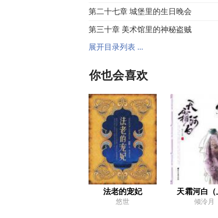
第二十七章 城堡里的生日晚会
第三十章 美术馆里的神秘盗贼
展开目录列表 ...
第一章 米兰特少爷的款待
你也会喜欢
第四章 少爷的怒意
第七章 暗夜下的交易
第十章 将错就错的新闻
第十三章 珍惜身边的人
第十六章 和伯爵独处的夜晚
第十九章 牙齿里的秘密
第二十二章 罗密欧的罗马假日
法老的宠妃
天霜河白（
悠世
倾泠月
第二十五章 伯爵的愤怒