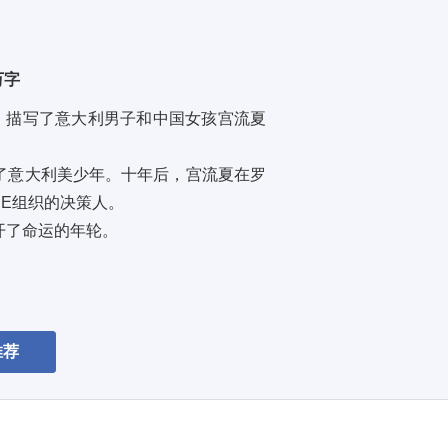
 万字
。描写了意大利男子和中国女孩宫流夏
了意大利美少年。十年后，宫流夏在罗
E组织的决策人。 
了命运的年轮。 
脑海里，却还是如此清晰… … 
推荐