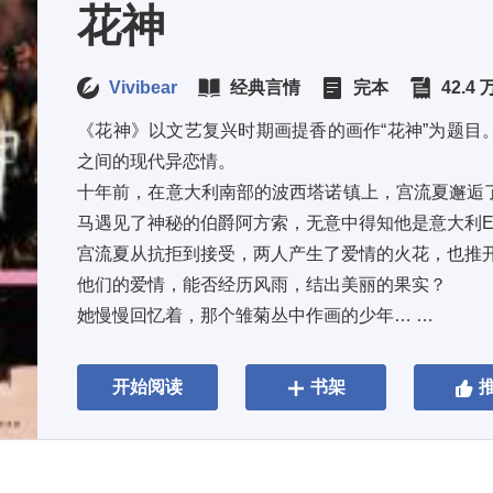
花神
Vivibear
经典言情
完本
42.4
《花神》以文艺复兴时期画提香的画作“花神”为题目
之间的现代异恋情。 
十年前，在意大利南部的波西塔诺镇上，宫流夏邂逅
马遇见了神秘的伯爵阿方索，无意中得知他是意大利E
宫流夏从抗拒到接受，两人产生了爱情的火花，也推开
他们的爱情，能否经历风雨，结出美丽的果实？ 
她慢慢回忆着，那个雏菊丛中作画的少年… … 
不知为什么，尽管已经过去了十年，但那少年的模样在
...
开始阅读
书架