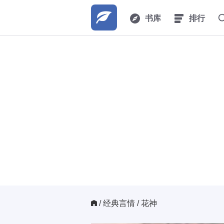
书库
排行
/ 
经典言情
/ 花神