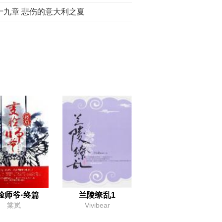
十九章 悲伤的意大利之夏
章 第一次的合作
章 伯爵先生的回归
章 来自北欧的温暖
二章 终于要说再见
五章 森林里的天然画室
八章 被揭穿的身份
十一章 静香的约会
十四章 球场上的阴谋
脸师爷·终篇
兰陵缭乱1
棠岚
Vivibear
十七章 罗密欧的秘密