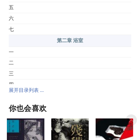
五
六
七
第二章 浴室
一
二
三
四
展开目录列表 ...
五
六
你也会喜欢
七
八
第三章 乌鸦