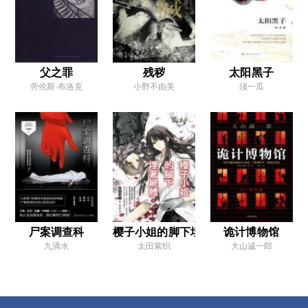
一
二
三
父之罪
残秽
太阳黑子
劳伦斯·布洛克
小野不由美
须一瓜
四
五
第四章 黑色梦幻
一
二
三
尸案调查科
樱子小姐的脚下埋着尸体1
诡计博物馆
四
九滴水
太田紫织
大山诚一郎
五
六