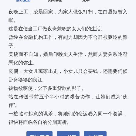
桐野夏生
侦探推理
完本
夜晚上工，凌晨回家，为家人做饭打扫，在白昼短暂入
眠。 
这是在便当工厂做夜班兼职的女人们的生活。 
曾经在金融机构工作，有能力却因为不合群被驱逐的雅
子。 
美貌而不自知，婚后仰赖丈夫生活，然而夫妻关系逐渐
恶化的弥生。 
丧偶，大女儿离家出走，小女儿只会要钱，还需要伺候
卧床婆婆的良江。 
被物欲驱使，欠下多重贷款的邦子。 
站在传送带前五个半小时的艰苦协作，让她们成为“伙
伴”。 
一桩临时起意的谋杀，将她们的命运卷入同一个漩涡，
很快将面临各自的分崩离析。