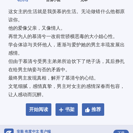
明月珰
言情小说
完本
这女主的生活就是我羡慕的生活。无论做错什么他都原
谅你。 
他的爱像父亲，又像情人。 
再世为人的慕清兮一改前世骄横恶毒的大小姐心性。 
学会体谅与关怀他人，逐渐与爱护她的男主丰琉发展出
感情。 
但由于慕清兮受男主弟弟所迫饮下了绝子汤，其后挣扎
在给男主纳妾与否的矛盾中。 
最终男主发现真相，解开了慕清兮的心结。 
文笔细腻，感情真挚，男主对女主的感情深春而包容，
让人感动而沉醉。
开始阅读
书架
推荐
安装 有度中文 客户端
下载