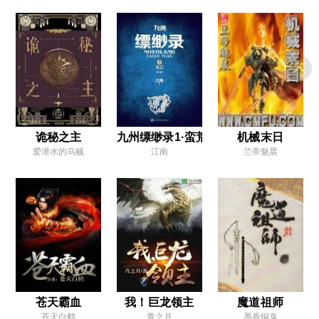
第十五章 金莲到手，无天气魄
第十六章 前途未卜，莲花情缘
第十七章 你我毕竟师徒一场
第十八章 无天世尊，嫌疑人观音
第十九章 出家人不打诳语
第二十章 舍利灵童，两宝度魔劫
诡秘之主
九州缥缈录1·蛮荒
机械末日
爱潜水的乌贼
江南
兰帝魅晨
第二十一章 当世第一的无敌心
第二十二章 孔雀大明王，五色神光
第二十三章 区区一个三坛海会大神
第二十四章 观音？我认识，那是我朋友
第二十五章 错的不是她，是世界
第二十六章 凡间众生，已经苦太久了
苍天霸血
我！巨龙领主
魔道祖师
第二十七章 山精野怪，见识有限
苍天白鹤
青之月
墨香铜臭