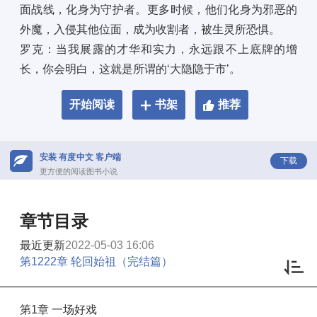
面战线，化身为守护者。更多时候，他们化身为邪恶的
外魔，入侵其他位面，成为收割者，被生灵所恐惧。 
罗克：当我展露的才华和实力，永远跟不上底牌的增
长，你会明白，这就是所谓的‘大隐隐于市’。
开始阅读
书架
推荐
安装 有度中文 客户端
下载
更方便的阅读图书小说
章节目录
最近更新
2022-05-03 16:06
第1222章 轮回始祖（完结篇）
第1章 一场好戏