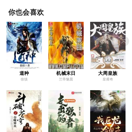
第15章 天才第二
你也会喜欢
第16章 一场战斗
第17章 远行的路
第18章 彩毒小镇
第19章 卡伦骑士
第20章 混蛋托德
第21章 倒霉蛋
道种
机械末日
大周皇族
徐缜
兰帝魅晨
皇甫奇
第22章 新队友
第23章 彩毒秘地
第24章 窥伺者
第25章 飞虫突袭
第26章 紧迫的局势
第27章 古堡危机