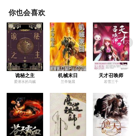
第15章 天才第二
你也会喜欢
第16章 一场战斗
第17章 远行的路
第18章 彩毒小镇
第19章 卡伦骑士
第20章 混蛋托德
第21章 倒霉蛋
诡秘之主
机械末日
天才召唤师
爱潜水的乌贼
兰帝魅晨
若雪三千
第22章 新队友
第23章 彩毒秘地
第24章 窥伺者
第25章 飞虫突袭
第26章 紧迫的局势
第27章 古堡危机