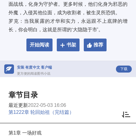
面战线，化身为守护者。更多时候，他们化身为邪恶的
外魔，入侵其他位面，成为收割者，被生灵所恐惧。 
罗克：当我展露的才华和实力，永远跟不上底牌的增
长，你会明白，这就是所谓的‘大隐隐于市’。
开始阅读
书架
推荐
安装 有度中文 客户端
下载
更方便的阅读图书小说
章节目录
最近更新
2022-05-03 16:06
第1222章 轮回始祖（完结篇）
第1章 一场好戏