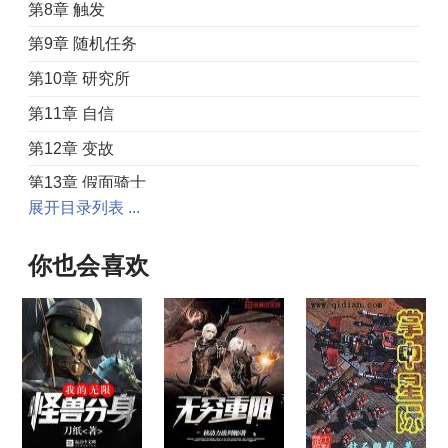
第8章 触发
第9章 随机任务
第10章 研究所
第11章 自信
第12章 变故
第13章 假面骑士
展开目录列表 ...
第14章 新角色
第15章 虚影
你也会喜欢
第16章 天降正义
第17章 二星难度
第18章 我被包围了
第19章 拯救
第20章 探听