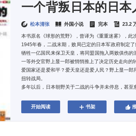
一个背叛日本的日本
松本清张
外国小说
完本
23.2
本书原名《球形的荒野》，曾译为《重重迷雾》，此次
1945年春，二战末期，败局已定的日本军政府制定了
牺牲一亿国民来保卫天皇，将同盟国拖入两败俱伤的
一等外交官野上显一郎被悄悄推上了决定历史走向的转
爱国家还是爱和平？爱天皇还是爱人民？野上显一郎
扭转战局。 
多年以后，日本朝野关于二战的斗争并未停息，甚至
发生，人们仍在为早已过去的战争流血、...
开始阅读
书架