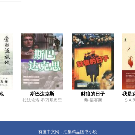
地
斯巴达克斯
豺狼的日子
我是
拉法埃洛·乔万尼奥里
弗·福赛斯
S.A
有度中文网 - 汇集精品图书小说