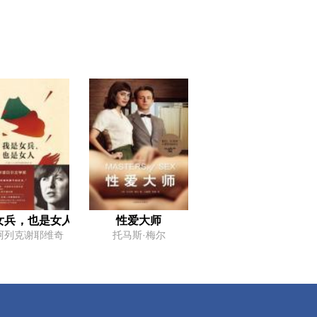
女兵，也是女人
性爱大师
.阿列克谢耶维奇
托马斯·梅尔