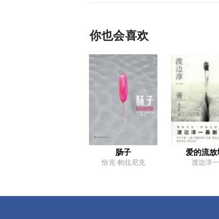
你也会喜欢
肠子
爱的流放
恰克·帕拉尼克
渡边淳一