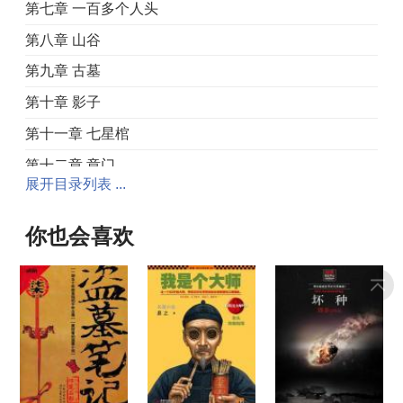
第七章 一百多个人头
第八章 山谷
第九章 古墓
第十章 影子
第十一章 七星棺
第十二章 章门
展开目录列表 ...
第十三章 章心
第十四章 闷油瓶
你也会喜欢
第十五章 屁
第十六章 小手
第十七章 洞
第十八章 大树
第十九章 女尸