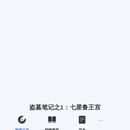
盗墓笔记之1：七星鲁王宫