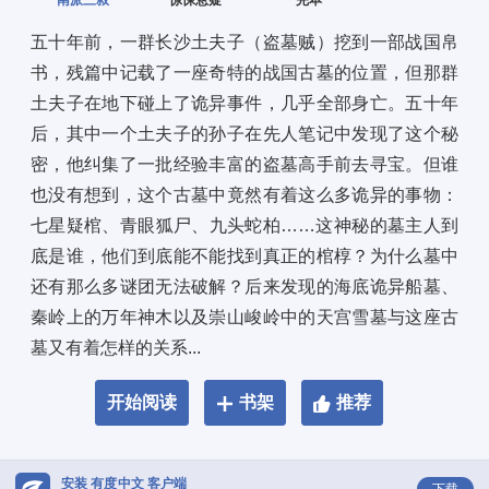
南派三叔
惊悚悬疑
完本
五十年前，一群长沙土夫子（盗墓贼）挖到一部战国帛
书，残篇中记载了一座奇特的战国古墓的位置，但那群
土夫子在地下碰上了诡异事件，几乎全部身亡。五十年
后，其中一个土夫子的孙子在先人笔记中发现了这个秘
密，他纠集了一批经验丰富的盗墓高手前去寻宝。但谁
也没有想到，这个古墓中竟然有着这么多诡异的事物：
七星疑棺、青眼狐尸、九头蛇柏……这神秘的墓主人到
底是谁，他们到底能不能找到真正的棺椁？为什么墓中
还有那么多谜团无法破解？后来发现的海底诡异船墓、
秦岭上的万年神木以及崇山峻岭中的天宫雪墓与这座古
墓又有着怎样的关系...
开始阅读
书架
推荐
安装 有度中文 客户端
下载