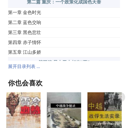
第二篇 重庆：一个政策化成国色天香
第一章 金色时光
第二章 蓝色交响
第三章 黑色悲壮
第四章 赤子情怀
第五章 江山多娇
第三篇 昆山无山却有“玉”
展开目录列表 ...
引子
你也会喜欢
第一章 与上海“攀亲恋爱”……
第二章 “自费”的历程
第三章 昆山无山却有玉
第四章 一“龙”十二“虎”，中国迎来新首富
第四篇 东莞：30年超越西方300年