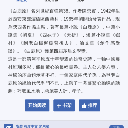
陳忠實
世紀百強
完本
《白鹿原》名列世紀百強第38。作者陳忠實，1942年生
於西安東郊灞橋區西蔣村，1965年初開始發表作品，現
為陝西省作協主席，著有長篇小說《白鹿原》，中篇小
說集《初夏》《四妹子》《天折》，短篇小說集《鄉
村》《到老白楊柳樹背後去》，論文集《創作感受
談》。《白鹿原》獲第四屆茅盾文學獎。 
這是一部渭河平原五十年變遷的雄奇史詩，一軸中國農
村斑斕多彩，觸目驚心的長幅畫卷。主人公六娶六喪，
神秘的序曲預示著不祥。一個家庭兩代子孫，為爭奪白
鹿原的統治代代爭鬥不已，上演了一幕幕驚心動魄的話
劇；巧取風水地，惡施美人計，孝子...
开始阅读
书架
推荐
安装 有度中文 客户端
下载