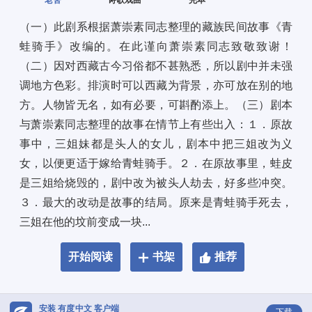
老舍
诗歌戏曲
完本
（一）此剧系根据萧崇素同志整理的藏族民间故事《青
蛙骑手》改编的。在此谨向萧崇素同志致敬致谢！
（二）因对西藏古今习俗都不甚熟悉，所以剧中并未强
调地方色彩。排演时可以西藏为背景，亦可放在别的地
方。人物皆无名，如有必要，可斟酌添上。（三）剧本
与萧崇素同志整理的故事在情节上有些出入：１．原故
事中，三姐妹都是头人的女儿，剧本中把三姐改为义
女，以便更适于嫁给青蛙骑手。２．在原故事里，蛙皮
是三姐给烧毁的，剧中改为被头人劫去，好多些冲突。
３．最大的改动是故事的结局。原来是青蛙骑手死去，
三姐在他的坟前变成一块...
开始阅读
书架
推荐
安装 有度中文 客户端
下载