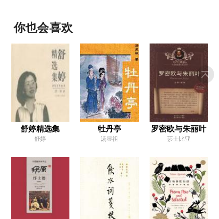
你也会喜欢
舒婷精选集
牡丹亭
罗密欧与朱丽叶
舒婷
汤显祖
莎士比亚