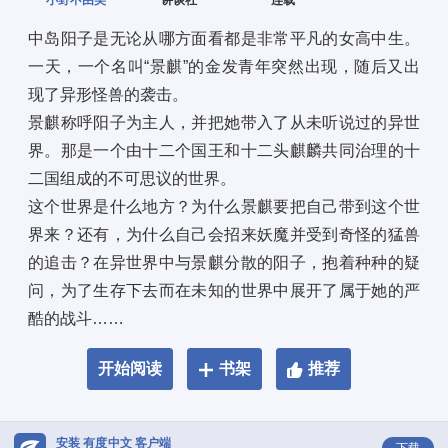
小野不由美
讲谈社
连载
中岛阳子是无论从哪方面看都是非常平凡的女高中生。
一天，一个名叫“景麒”的金发青年突然出现，随后又出
现了异形怪兽的袭击。 
景麒称呼阳子为主人，并把她带入了从未听说过的异世
界。那是一个由十二个国王和十二头麒麟共同治理的十
二国组成的不可思议的世界。 
这个世界是什么地方？为什么景麒要把自己带到这个世
界来？还有，为什么自己会招来妖魔并受到奇怪的猛兽
的追击？在异世界中与景麒分散的阳子，抱着种种的疑
问，为了生存下去而在未知的世界中展开了属于她的严
酷的战斗……
开始阅读
书架
推荐
安装 有度中文 客户端
下载