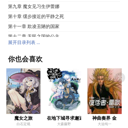
第九章 魔女见习生伊蕾娜
第十章 缓步接近的平静之死
第十一章 欺凌丑陋的国家
第十二章 无民之国的公主
展开目录列表 ...
第十三章 旅程的开始
第十四章 王立瑟雷斯特利亚
你也会喜欢
后记
魔女之旅小册子「赋予生命的魔药」
插图
第二卷
序章
第一章 魔法师至上之国
魔女之旅
在地下城寻求邂逅是否搞错了什么
神曲奏界 金
白石定规
大森藤野
大迫纯一
第二章 和平的武器运用法