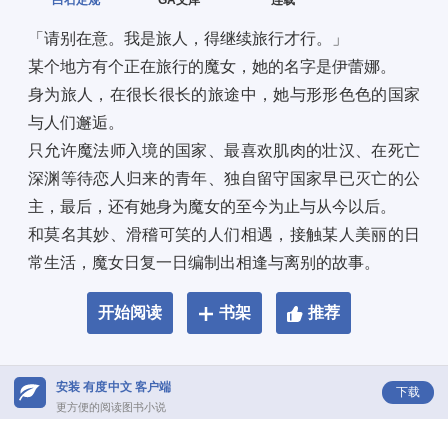
白石定规
GA文库
连载
「请别在意。我是旅人，得继续旅行才行。」 
某个地方有个正在旅行的魔女，她的名字是伊蕾娜。 
身为旅人，在很长很长的旅途中，她与形形色色的国家
与人们邂逅。 
只允许魔法师入境的国家、最喜欢肌肉的壮汉、在死亡
深渊等待恋人归来的青年、独自留守国家早已灭亡的公
主，最后，还有她身为魔女的至今为止与从今以后。 
和莫名其妙、滑稽可笑的人们相遇，接触某人美丽的日
常生活，魔女日复一日编制出相逢与离别的故事。
开始阅读
书架
推荐
安装 有度中文 客户端
下载
更方便的阅读图书小说