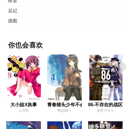
终章
后记
插图
你也会喜欢
大小姐X执事
青春猪头少年不会梦到兔女郎学姊
86-不存在的战区-
上月司
鸭志田一
安里アサト