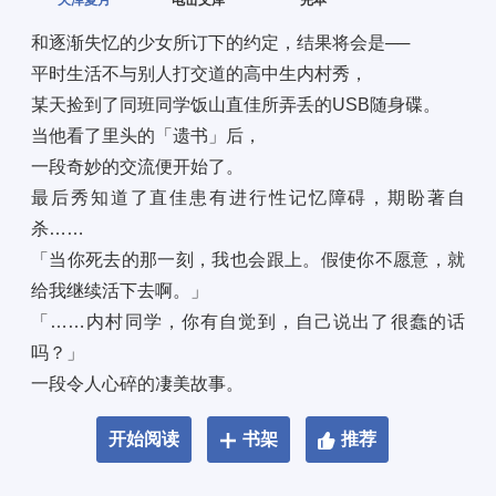
天泽夏月
电击文库
完本
和逐渐失忆的少女所订下的约定，结果将会是── 
平时生活不与别人打交道的高中生内村秀， 
某天捡到了同班同学饭山直佳所弄丢的USB随身碟。 
当他看了里头的「遗书」后， 
一段奇妙的交流便开始了。 
最后秀知道了直佳患有进行性记忆障碍，期盼著自
杀…… 
「当你死去的那一刻，我也会跟上。假使你不愿意，就
给我继续活下去啊。」 
「……内村同学，你有自觉到，自己说出了很蠢的话
吗？」 
一段令人心碎的凄美故事。
开始阅读
书架
推荐