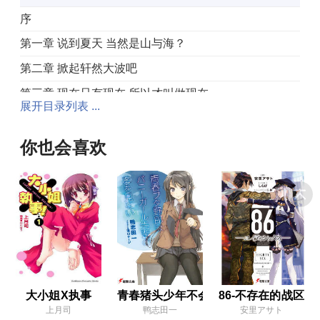
序
第一章 说到夏天 当然是山与海？
第二章 掀起轩然大波吧
第三章 现在只有现在 所以才叫做现在
展开目录列表 ...
第四章 来放个超大烟火吧
后记
你也会喜欢
插图
第三卷
序
第一章 秋季的暴风雨来临
第二章 来思考关于和平吧
第三章 因为真的喜欢才真的讨厌
大小姐X执事
青春猪头少年不会梦到兔女郎学姊
86-不存在的战区-
上月司
鸭志田一
安里アサト
第四章 到你身边还有多少距离？