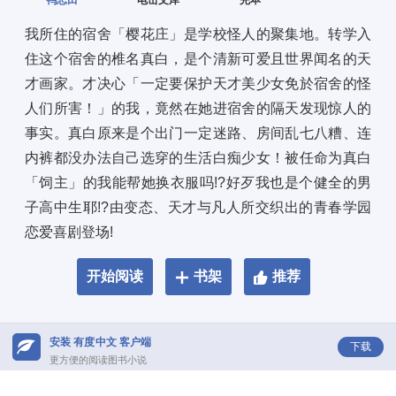
鸭志田一
电击文库
完本
我所住的宿舍「樱花庄」是学校怪人的聚集地。转学入
住这个宿舍的椎名真白，是个清新可爱且世界闻名的天
才画家。才决心「一定要保护天才美少女免於宿舍的怪
人们所害！」的我，竟然在她进宿舍的隔天发现惊人的
事实。真白原来是个出门一定迷路、房间乱七八糟、连
内裤都没办法自己选穿的生活白痴少女！被任命为真白
「饲主」的我能帮她换衣服吗!?好歹我也是个健全的男
子高中生耶!?由变态、天才与凡人所交织出的青春学园
恋爱喜剧登场!
开始阅读
书架
推荐
安装 有度中文 客户端
下载
更方便的阅读图书小说