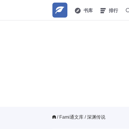
书库
排行
/ 
Fami通文库
/ 深渊传说