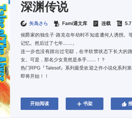
深渊传说
矢岛さら
Fami通文库
连载
5.
侯爵家的独生子·路克在年幼时不知道遭何人诱拐。
记忆。然后过了七年……。 
连一步也没有踏出过宅邸，在半软禁状态下长大的
女。可是，那名少女竟然是杀手……！？ 
热门RPG『Talesof』系列最受欢迎之作小说化系
即将开始！！
开始阅读
书架