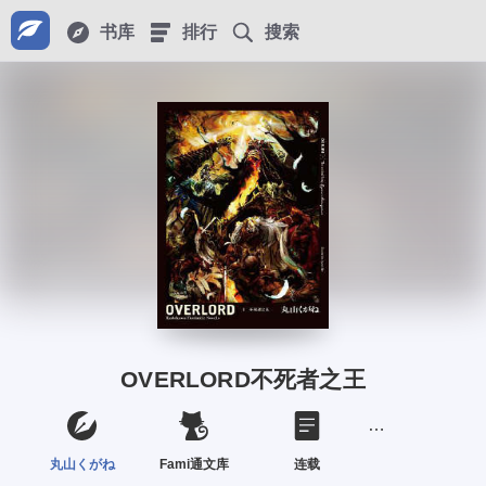
书库
排行
搜索
OVERLORD不死者之王
丸山くがね
Fami通文库
连载