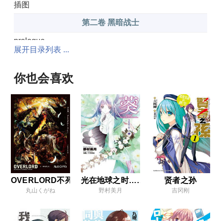
插图
第二卷 黑暗战士
prologue
展开目录列表 ...
第一章 两个冒险者
第二章 旅程
你也会喜欢
过场
第三章 森林贤王
第四章 致命双剑
EPILOGUE
后记
插图
OVERLORD不死者之王
光在地球之时……
贤者之孙
丸山くがね
野村美月
吉冈刚
第三卷 鲜血的战争少女
第一章 捕食者集团