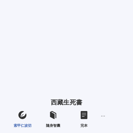
西藏生死書
索甲仁波切
隨身智囊
完本