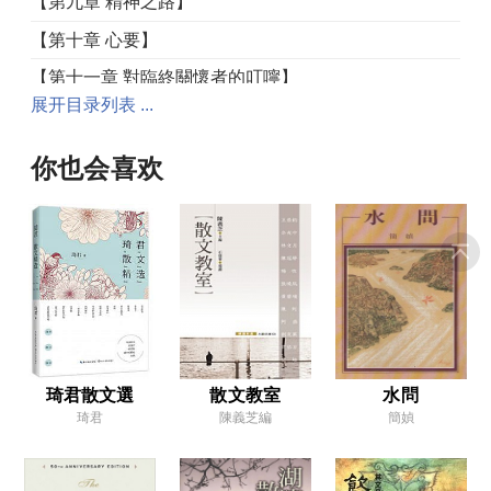
【第九章 精神之路】
【第十章 心要】
【第十一章 對臨終關懷者的叮嚀】
展开目录列表 ...
【第十二章 慈悲：如意寶珠】
【第十三章 給臨終者的精神幫助】
你也会喜欢
【第十四章 臨終修習】
【第十五章 死亡的過程】
【第十六章 基礎地】
【第十七章 內在的光芒】
【第十八章 受生中陰】
【第十九章 亡者超薦】
琦君散文選
散文教室
水問
琦君
陳義芝編
簡媜
【第二十章 瀕死經驗：上天堂的階梯？】
【第二十一章 共通的歷程】