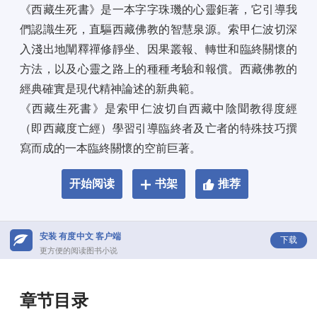
《西藏生死書》是一本字字珠璣的心靈鉅著，它引導我
們認識生死，直驅西藏佛教的智慧泉源。索甲仁波切深
入淺出地闡釋禪修靜坐、因果叢報、轉世和臨終關懷的
方法，以及心靈之路上的種種考驗和報償。西藏佛教的
經典確實是現代精神論述的新典範。 
《西藏生死書》是索甲仁波切自西藏中陰聞教得度經
（即西藏度亡經）學習引導臨終者及亡者的特殊技巧撰
寫而成的一本臨終關懷的空前巨著。
开始阅读
书架
推荐
安装 有度中文 客户端
下载
更方便的阅读图书小说
章节目录